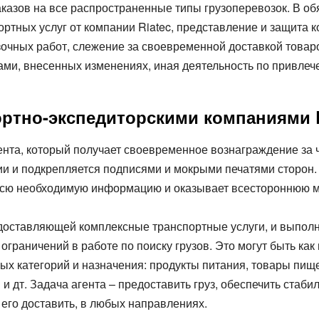
заказов на все распространенные типы грузоперевозок. В об
портных услуг от компании Riatec, представление и защита
узочных работ, слежение за своевременной доставкой тов
ами, внесенных изменениях, иная деятельность по привлеч
ортно-экспедиторскими компаниями
нта, который получает своевременное вознаграждение за 
ии и подкрепляется подписями и мокрыми печатями сторон.
всю необходимую информацию и оказывает всестороннюю м
едоставляющей комплексные транспортные услуги, и выпо
 ограничений в работе по поиску грузов. Это могут быть ка
ых категорий и назначения: продукты питания, товары пищ
 и дт. Задача агента – предоставить груз, обеспечить стаб
 его доставить, в любых направлениях.