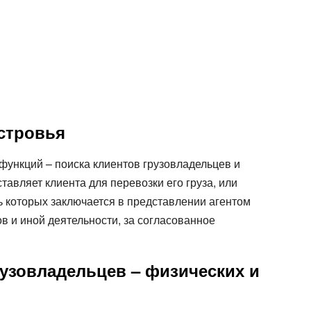
Все типы транспорта
Авто транспорт
Ж.Д. транспорт
Морской транспорт
Авиа транспорт
естровья
функций – поиска клиентов грузовладельцев и
авляет клиента для перевозки его груза, или
ь которых заключается в представлении агентом
в и иной деятельности, за согласованное
рузовладельцев – физических и