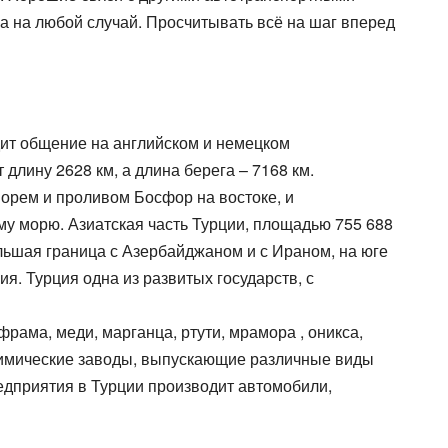
а на любой случай. Просчитывать всё на шаг вперед
дит общение на английском и немецком
 длину 2628 км, а длина берега – 7168 км.
морем и проливом Босфор на востоке, и
у морю. Азиатская часть Турции, площадью 755 688
ольшая граница с Азербайджаном и с Ираном, на юге
. Турция одна из развитых государств, с
рама, меди, марганца, ртути, мрамора , оникса,
химические заводы, выпускающие различные виды
едприятия в Турции производит автомобили,