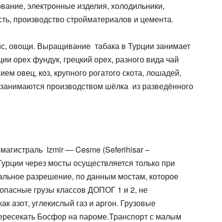
вание, электронные изделия, холодильники,
ь, производство стройматериалов и цемента.
рис, овощи. Выращивание табака в Турции занимает
и орех фундук, грецкий орех, разного вида чай
м овец, коз, крупного рогатого скота, лошадей,
и занимаются производством шёлка из разведённого
омагистраль
Izmir
—
Cesme
(
Seferihisar
–
Турции через мосты осуществляется только при
альное разрешение, по данным мостам, которое
опасные грузы классов ДОПОГ 1 и 2, не
ак азот, углекислый газ и аргон. Грузовые
пересекать Босфор на пароме.Транспорт с малым