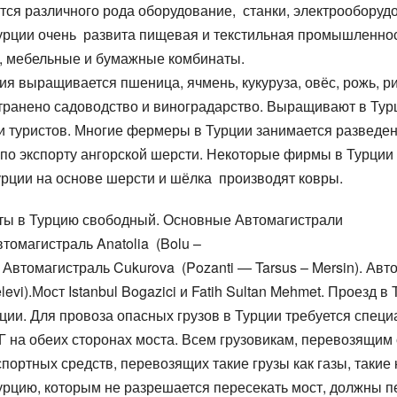
тся различного рода оборудование, станки, электрооборудо
рции очень развита пищевая и текстильная промышленност
, мебельные и бумажные комбинаты.
ия выращивается пшеница, ячмень, кукуруза, овёс, рожь, 
транено садоводство и виноградарство. Выращивают в Турци
и туристов. Многие фермеры в Турции занимается разведение
е по экспорту ангорской шерсти. Некоторые фирмы в Турци
урции на основе шерсти и шёлка производят ковры.
ты в Турцию свободный.
Основные Автомагистрали
Автомагистраль
Anatolia
(
Bolu
–
. Автомагистраль
Cukurova
(
Pozanti
—
Tarsus
–
Mersin).
Авт
levi).
Мост
Istanbul Bogazici
и
Fatih Sultan Mehmet.
Проезд в 
ии. Для провоза опасных грузов в Турции требуется специ
 на обеих сторонах моста. Всем грузовикам, перевозящим 
ортных средств, перевозящих такие грузы как газы, такие к
урцию, которым не разрешается пересекать мост, должны 