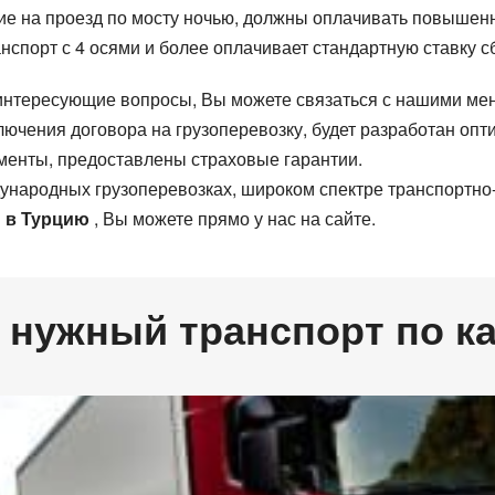
е на проезд по мосту ночью, должны оплачивать повышенн
анспорт с 4 осями и более оплачивает стандартную ставку с
интересующие вопросы, Вы можете связаться с нашими ме
лючения договора на грузоперевозку, будет разработан о
менты, предоставлены страховые гарантии.
 загрузки
 загрузки
Страна выгрузки
Страна выгрузки
ород загрузки
Страна выгрузки
ународных грузоперевозках, широком спектре транспортно-э
 погрузки
оден с
Тип транспорта
Вес груза (т)
и в Турцию
, Вы можете прямо у нас на сайте.
ата погрузки
Тип транспорта
актное лицо
актное лицо
Контактный телефон
Контактный телефон
онтактное лицо
Контактный телефон
 нужный транспорт по к
Отправляя заявку, вы соглашаетесь на обработку персональных да
Отправляя заявку, вы соглашаетесь на обработку персональных да
Отправляя заявку, вы соглашаетесь на обработку персональных да