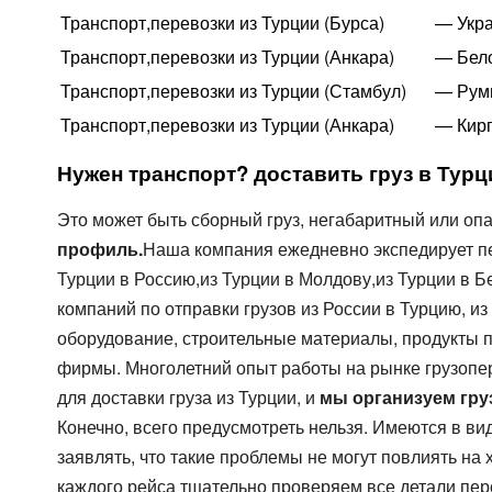
Цельномет. Изотерма
Транспорт,перевозки из Турции (Бурса)
— Укра
Транспорт,перевозки из Турции (Анкара)
— Бело
Транспорт,перевозки из Турции (Стамбул)
— Рум
Транспорт,перевозки из Турции (Анкара)
— Кирг
Нужен транспорт? доставить груз в Турц
Это может быть сборный груз, негабаритный или опа
профиль.
Наша компания ежедневно экспедирует пе
Турции в Россию,из Турции в Молдову,из Турции в Б
компаний по отправки грузов из России в Турцию, 
оборудование, строительные материалы, продукты п
фирмы. Многолетний опыт работы на рынке грузопе
для доставки груза из Турции, и
мы организуем гру
Конечно, всего предусмотреть нельзя. Имеются в ви
заявлять, что такие проблемы не могут повлиять н
каждого рейса тщательно проверяем все детали пер