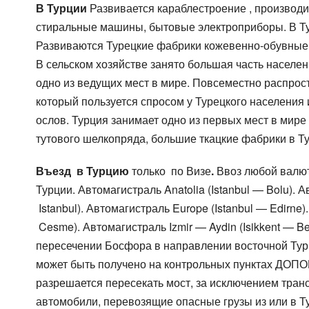
В Турции
Развивается караблестроение , производи
стиральные машины, бытовые электроприборы. В Ту
Развиваются Турецкие фабрики кожевенно-обувные
В сельском хозяйстве занято большая часть населен
одно из ведущих мест в мире. Повсеместно распрос
который пользуется спросом у Турецкого населения 
ослов. Турция занимает одно из первых мест в мир
тутового шелкопряда, большие ткацкие фабрики в Т
Въезд в Турцию
только по Визе
.
Ввоз любой валю
Турции. Автомагистраль
Anatolia
(
Istanbul
—
Bolu
). 
Istanbul).
Автомагистраль
Europe
(
Istanbul
—
Edirne
)
Cesme).
Автомагистраль
Izmir — Aydin (Isikkent — Be
пересечении Босфора в направлении восточной Турц
может быть получено на контрольных пунктах ДОПОГ
разрешается пересекать мост, за исключением трансп
автомобили, перевозящие опасные грузы из или в Т