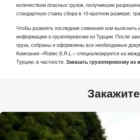
количеством опасных грузов, получившие разрешени
стандартную ставку сбора в 10-кратном размере, тр
Чтобы развеять последние сомнения или выяснить 
информацию о грузоперевозке из Турции. После зак
груза, собраны и оформлены все необходимые доку
Страна загрузки
Страна загрузки
Город
Город
Страна загрузки
Г
Компания «Riatec S.R.L.» специализируется на межд
Наименование груза
Тип транспорта
Дата
Своб
Турцию, в частности.
Заказать грузоперевозку из 
Наименование груза
Д
Объем груза
Компания
Конт
Конт
Объем груза
К
Закажите