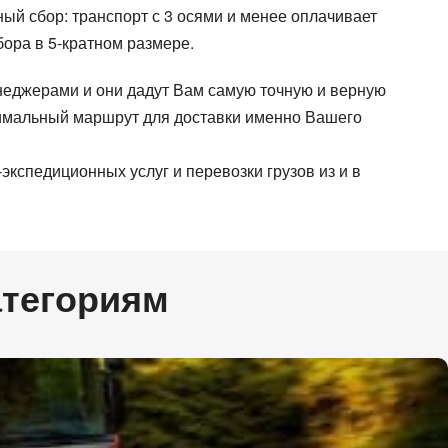
ый сбор: транспорт с 3 осями и менее оплачивает
бора в 5-кратном размере.
неджерами и они дадут Вам самую точную и верную
птимальный маршрут для доставки именно Вашего
Город выгрузки
Город выгрузки
Город выгрузки
кспедиционных услуг и перевозки грузов из и в
Вес груза (т)
Объем груза
Вес груза (т)
E-mail
E-mail
E-mail
атегориям
нных.
нных.
нных.