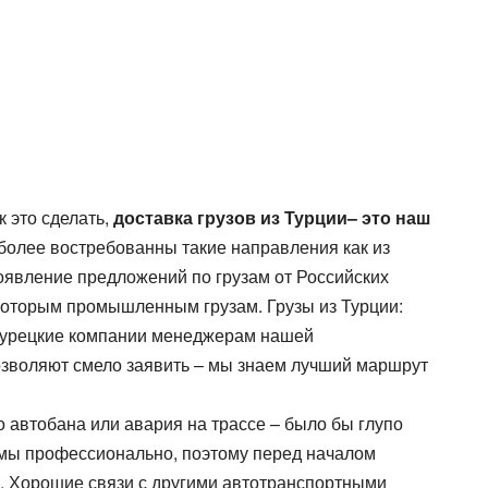
Все типы транспорта
Авто транспорт
Ж.Д. транспорт
Морской транспорт
Авиа транспорт
к это сделать,
доставка грузов из Турции– это наш
олее востребованны такие направления как из
появление предложений по грузам от Российских
екоторым промышленным грузам. Грузы из Турции:
т Турецкие компании менеджерам нашей
озволяют смело заявить – мы знаем лучший маршрут
о автобана или авария на трассе – было бы глупо
лемы профессионально, поэтому перед началом
и. Хорошие связи с другими автотранспортными