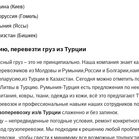
ина (Киев)
руссия (Гомель)
ыния (Яссы)
изстан (Бишкек)
ию, перевезти груз из Турции
сный груз – это не принципиально. Наша компания знает ка
ревозчиков из Молдовы и Румынии,России и Болгарии,наиб
еларусию,из Турции в Казахстан. Сегодня можно отметить 
из Литвы в Турцию. Румыния-Турция есть предложения по н
итания, ковры, ткани, одежда из кожи, всё это предлагаю
ревозок и профессиональные навыки наших сотрудников п
зоперевозку из/в Турции
слаженно и без запинок.
ду – непредвиденные погодные условия, ремонт конкретног
а ход грузоперевозки. Мы подходим к решению любой проб
евозки , чтобы свести к минимуму все возможные трудност