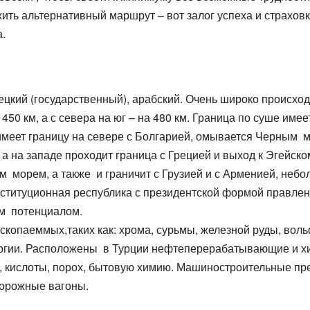
ть альтернативный маршрут – вот залог успеха и страховк
.
ецкий (государственный), арабский. Очень широко происхо
50 км, а с севера на юг – на 480 км. Граница по суше имеет
 имеет границу на севере с Болгарией, омывается Черным 
на западе проходит граница с Грецией и выход к Эгейском
ым морем, а также и граничит с Грузией и с Арменией, неб
ституционная республика с президентской формой правления
м потенциалом.
копаеммых,таких как: хрома, сурьмы, железной руды, вольф
лургии. Расположены в Турции нефтеперерабатывающие и 
, кислоты, порох, бытовую химию. Машиностроительные пр
дорожные вагоны.