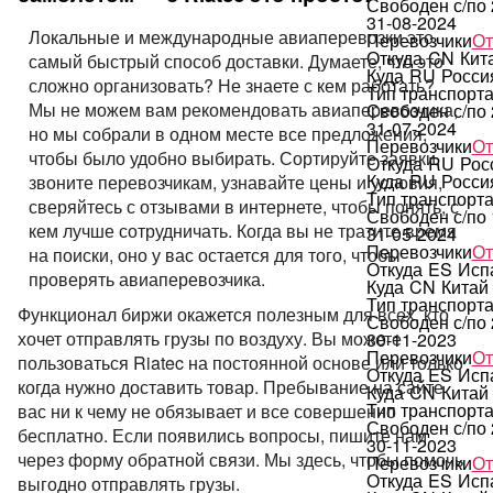
Свободен с/по
31-08-2024
Локальные и международные авиаперевозки это
Перевозчики
От
Откуда
CN
Кит
самый быстрый способ доставки. Думаете, что это
Куда
RU
Росси
сложно организовать? Не знаете с кем работать?
Тип транспорт
Мы не можем вам рекомендовать авиаперевозчика,
Свободен с/по
31-07-2024
но мы собрали в одном месте все предложения,
Перевозчики
От
чтобы было удобно выбирать. Сортируйте заявки,
Откуда
RU
Рос
Куда
RU
Росси
звоните перевозчикам, узнавайте цены и условия,
Тип транспорт
сверяйтесь с отзывами в интернете, чтобы понять, с
Свободен с/по
кем лучше сотрудничать. Когда вы не тратите время
31-05-2024
Перевозчики
От
на поиски, оно у вас остается для того, чтобы
Откуда
ES
Исп
проверять авиаперевозчика.
Куда
CN
Китай
Тип транспорт
Функционал биржи окажется полезным для всех, кто
Свободен с/по
хочет отправлять грузы по воздуху. Вы можете
30-11-2023
Перевозчики
От
пользоваться Riatec на постоянной основе или только
Откуда
ES
Исп
когда нужно доставить товар. Пребывание на сайте
Куда
CN
Китай
Тип транспорт
вас ни к чему не обязывает и все совершенно
Свободен с/по
бесплатно. Если появились вопросы, пишите нам
30-11-2023
через форму обратной связи. Мы здесь, чтобы помочь
Перевозчики
От
Откуда
ES
Исп
выгодно отправлять грузы.