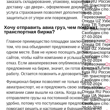
Куда
RU
Росси
заказать складирование, упаковку, маркировку,
Тип транспорт
доставку «до двери», оформление документов. А
Свободен с/по
услуга страхования позволяет дополнительно
30-03-2024
Перевозчики
От
защититься от утери или повреждения.
Откуда
UZ
Узб
Куда
TR
Турци
Хочу отправить авиа груз, чем поможет
Тип транспорт
транспортная биржа?
Свободен с/по
27-03-2024
Перевозчики
От
Главное преимущество площадки заключается в
Откуда
DE
Гер
том, что она объединяет предложение и спрос в
Куда
UZ
Узбек
одном месте. Вам не нужно посещать десятки
Тип транспорт
Свободен с/по
сайтов, чтобы найти компанию и услышать от них
29-02-2024
отказ. Если авиаперевозчик опубликовал свое
Перевозчики
От
Откуда
LT
Литв
предложение на бирже, значит, он готов выполнить
Куда
RU
Росси
работу. Остается позвонить и договориться.
Тип транспорт
Свободен с/по
Функционал биржи позволяет не только искать
05-02-2024
авиатранспорт, но и предложить свою заявку, чтобы
Перевозчики
От
Откуда
RU
Рос
компании сами вышли на связь. Когда вы
Куда
UA
Украи
отправляете грузы на постоянной основе это очень
Тип транспорт
удобно, потому что поступающие предложения
Свободен с/по
30-01-2024
помогают решить и настоящие и будущие задачи по