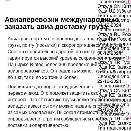
Перевозчики
От
Откуда
CN
Кит
Куда
UZ
Узбек
Тип транспорт
Авиаперевозки международные,
Свободен с/по
заказать авиа доставку груза.
31-12-2024
Перевозчики
От
Откуда
RU
Рос
Авиатранспортом в основном доставляют ценные
Куда
RU
Росси
Тип транспорт
грузы, почту (посылки) и скоропортящиеся продукты.
Свободен с/по
Способ относительно дорогой, но быстрый, при этом
30-12-2024
Перевозчики
От
гарантируется высокий уровень сохранности грузов.
Откуда
TR
Тур
На бирже Riatec более 300 предложений от
Куда
KZ
Казахс
авиаперевозчиков. Отправлять можно, так как грузы
Тип транспорт
Свободен с/по
до 1 кг, так и до 20 тонн и более.
22-12-2024
Перевозчики
От
Подпишите договор о сотрудничестве с
Откуда
CN
Кит
перевозчиком. Это поможет защитить свои
Куда
KZ
Казахс
интересы. По статистике грузы редко теряются при
Тип транспорт
Свободен с/по
авиадоставке, поэтому можно назвать способ одним
22-12-2024
из самых безопасных. Высокая стоимость перевозки
Перевозчики
От
Откуда
TH
Таи
оправдывается строгим соблюдением сроков
Куда
KZ
Казахс
доставки и оперативностью.
Тип транспорт