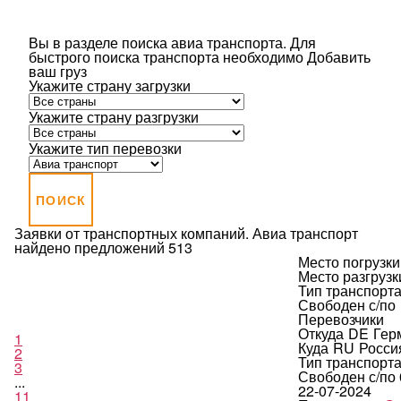
Вы в разделе поиска авиа транспорта.
Для
быстрого поиска транспорта необходимо
Добавить
ваш груз
Укажите страну загрузки
Укажите страну разгрузки
Укажите тип перевозки
ПОИСК
Заявки от транспортных компаний. Авиа транспорт
найдено предложений 513
Место погрузки
Место разгрузк
Тип транспорт
Свободен с/по
Перевозчики
Откуда
DE
Гер
1
Куда
RU
Росси
2
Тип транспорт
3
Свободен с/по
...
22-07-2024
11