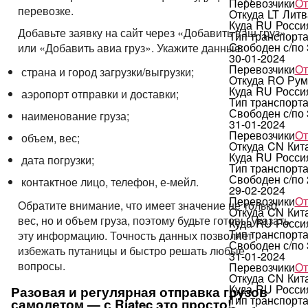
Перевозчики
От
перевозке.
Откуда
LT
Литв
Куда
RU
Росси
Добавьте заявку на сайт через «Добавить ваш груз»
Тип транспорт
Свободен с/по
или «Добавить авиа груз». Укажите данные:
30-01-2024
Перевозчики
От
страна и город загрузки/выгрузки;
Откуда
RO
Рум
Куда
RU
Росси
аэропорт отправки и доставки;
Тип транспорт
Свободен с/по
наименование груза;
31-01-2024
Перевозчики
От
объем, вес;
Откуда
CN
Кит
Куда
RU
Росси
дата погрузки;
Тип транспорт
Свободен с/по
контактное лицо, телефон, е-мейл.
29-02-2024
Перевозчики
От
Обратите внимание, что имеет значение не только
Откуда
CN
Кит
вес, но и объем груза, поэтому будьте готовы указать
Куда
RU
Росси
Тип транспорт
эту информацию. Точность данных позволяет
Свободен с/по
избежать путаницы и быстро решать любые
31-01-2024
вопросы.
Перевозчики
От
Откуда
CN
Кит
Куда
RU
Росси
Разовая и регулярная отправка грузов
Тип транспорт
самолетом — с Riatec это просто!