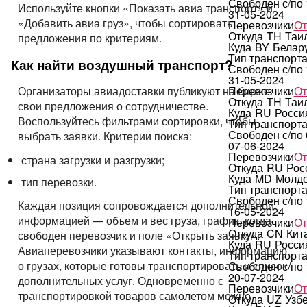
Свободен с/по
Используйте кнопки «Показать авиа транспорт» и
31-05-2024
«Добавить авиа груз», чтобы сортировать
Перевозчики
От
Откуда
TH
Таи
предложения по критериям.
Куда
BY
Белар
Тип транспорт
Как найти воздушный транспорт?
Свободен с/по
31-05-2024
Перевозчики
От
Организаторы авиадоставки публикуют на бирже
Откуда
TH
Таи
свои предложения о сотрудничестве.
Куда
RU
Росси
Воспользуйтесь фильтрами сортировки, чтобы
Тип транспорт
Свободен с/по
выбрать заявки. Критерии поиска:
07-06-2024
Перевозчики
От
страна загрузки и разгрузки;
Откуда
RU
Рос
Куда
MD
Молд
тип перевозки.
Тип транспорт
Свободен с/по
Каждая позиция сопровождается дополнительной
16-05-2024
информацией — объем и вес груза, график, когда
Перевозчики
От
Откуда
CN
Кит
свободен перевозчик и поле «Открыть заявку».
Куда
RU
Росси
Авиаперевозчики указывают контакты, информацию
Тип транспорт
о грузах, которые готовы транспортировать и список
Свободен с/по
20-07-2024
дополнительных услуг. Одновременно с
Перевозчики
От
транспортировкой товаров самолетом можно
Откуда
UZ
Узб