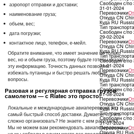
Свободен с/по
аэропорт отправки и доставки;
31-01-2024
Перевозчики
От
наименование груза;
Откуда
CN
Chi
Куда
RU
Russi
объем, вес;
Тип транспорт
Свободен с/по
дата погрузки;
29-02-2024
Перевозчики
От
контактное лицо, телефон, е-мейл.
Откуда
CN
Chi
Куда
RU
Russi
Обратите внимание, что имеет значение не только
Тип транспорт
вес, но и объем груза, поэтому будьте готовы указать
Свободен с/по
31-01-2024
эту информацию. Точность данных позволяет
Перевозчики
От
избежать путаницы и быстро решать любые
Откуда
CN
Chi
вопросы.
Куда
RU
Russi
Тип транспорт
Свободен с/по
Разовая и регулярная отправка грузов
31-08-2024
самолетом — с Riatec это просто!
Перевозчики
От
Откуда
CN
Chi
Локальные и международные авиаперевозки это
Куда
RU
Russi
Тип транспорт
самый быстрый способ доставки. Думаете, что это
Свободен с/по
сложно организовать? Не знаете с кем работать?
31-07-2024
Мы не можем вам рекомендовать авиаперевозчика,
Перевозчики
От
Откуда
RU
Rus
но мы собрали в одном месте все предложения,