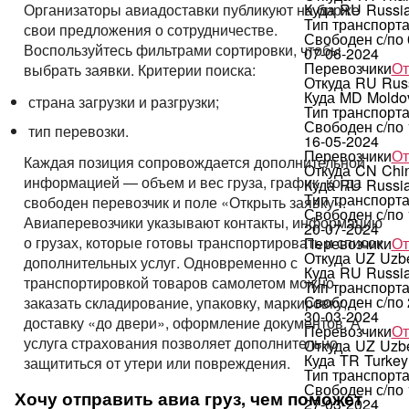
Куда
RU
Russi
Организаторы авиадоставки публикуют на бирже
Тип транспорт
свои предложения о сотрудничестве.
Свободен с/по
Воспользуйтесь фильтрами сортировки, чтобы
07-06-2024
Перевозчики
От
выбрать заявки. Критерии поиска:
Откуда
RU
Rus
Куда
MD
Moldo
страна загрузки и разгрузки;
Тип транспорт
Свободен с/по
тип перевозки.
16-05-2024
Перевозчики
От
Каждая позиция сопровождается дополнительной
Откуда
CN
Chi
информацией — объем и вес груза, график, когда
Куда
RU
Russi
Тип транспорт
свободен перевозчик и поле «Открыть заявку».
Свободен с/по
Авиаперевозчики указывают контакты, информацию
20-07-2024
о грузах, которые готовы транспортировать и список
Перевозчики
От
Откуда
UZ
Uzbe
дополнительных услуг. Одновременно с
Куда
RU
Russi
транспортировкой товаров самолетом можно
Тип транспорт
Свободен с/по
заказать складирование, упаковку, маркировку,
30-03-2024
доставку «до двери», оформление документов. А
Перевозчики
От
услуга страхования позволяет дополнительно
Откуда
UZ
Uzbe
Куда
TR
Turkey
защититься от утери или повреждения.
Тип транспорт
Свободен с/по
Хочу отправить авиа груз, чем поможет
27-03-2024