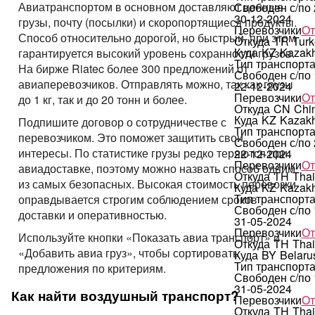
Авиатранспортом в основном доставляют ценные
Свободен с/по
30-12-2024
грузы, почту (посылки) и скоропортящиеся продукты.
Перевозчики
От
Способ относительно дорогой, но быстрый, при этом
Откуда
TR
Turk
Куда
KZ
Kazakh
гарантируется высокий уровень сохранности грузов.
Тип транспорт
На бирже Riatec более 300 предложений от
Свободен с/по
авиаперевозчиков. Отправлять можно, так как грузы
22-12-2024
Перевозчики
От
до 1 кг, так и до 20 тонн и более.
Откуда
CN
Chi
Куда
KZ
Kazakh
Подпишите договор о сотрудничестве с
Тип транспорт
перевозчиком. Это поможет защитить свои
Свободен с/по
интересы. По статистике грузы редко теряются при
22-12-2024
Перевозчики
От
авиадоставке, поэтому можно назвать способ одним
Откуда
TH
Thai
из самых безопасных. Высокая стоимость перевозки
Куда
KZ
Kazakh
Тип транспорт
оправдывается строгим соблюдением сроков
Свободен с/по
доставки и оперативностью.
31-05-2024
Перевозчики
От
Используйте кнопки «Показать авиа транспорт» и
Откуда
TH
Thai
«Добавить авиа груз», чтобы сортировать
Куда
BY
Belaru
Тип транспорт
предложения по критериям.
Свободен с/по
31-05-2024
Как найти воздушный транспорт?
Перевозчики
От
Откуда
TH
Thai