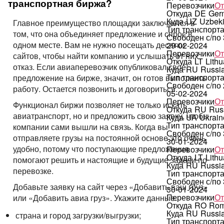
транспортная биржа?
Перевозчики
От
Откуда
DE
Ger
Куда
UZ
Uzbeki
Главное преимущество площадки заключается в
Тип транспорт
том, что она объединяет предложение и спрос в
Свободен с/по
одном месте. Вам не нужно посещать десятки
29-02-2024
Перевозчики
От
сайтов, чтобы найти компанию и услышать от них
Откуда
LT
Lithu
отказ. Если авиаперевозчик опубликовал свое
Куда
RU
Russi
Тип транспорт
предложение на бирже, значит, он готов выполнить
Свободен с/по
работу. Остается позвонить и договориться.
05-02-2024
Перевозчики
От
Функционал биржи позволяет не только искать
Откуда
RU
Rus
авиатранспорт, но и предложить свою заявку, чтобы
Куда
UA
Ukrain
Тип транспорт
компании сами вышли на связь. Когда вы
Свободен с/по
отправляете грузы на постоянной основе это очень
30-01-2024
удобно, потому что поступающие предложения
Перевозчики
От
Откуда
LT
Lithu
помогают решить и настоящие и будущие задачи по
Куда
RU
Russi
перевозке.
Тип транспорт
Свободен с/по
Добавьте заявку на сайт через «Добавить ваш груз»
30-01-2024
Перевозчики
От
или «Добавить авиа груз». Укажите данные:
Откуда
RO
Rom
Куда
RU
Russi
страна и город загрузки/выгрузки;
Тип транспорт