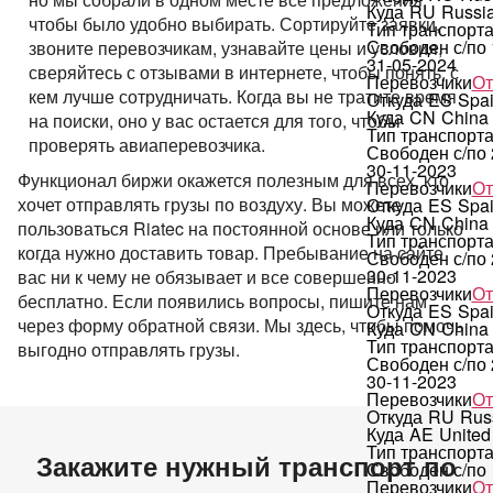
Куда
RU
Russi
чтобы было удобно выбирать. Сортируйте заявки,
Тип транспорт
Свободен с/по
звоните перевозчикам, узнавайте цены и условия,
31-05-2024
сверяйтесь с отзывами в интернете, чтобы понять, с
Перевозчики
От
кем лучше сотрудничать. Когда вы не тратите время
Откуда
ES
Spa
Куда
CN
China
на поиски, оно у вас остается для того, чтобы
Тип транспорт
проверять авиаперевозчика.
Свободен с/по
30-11-2023
Функционал биржи окажется полезным для всех, кто
Перевозчики
От
хочет отправлять грузы по воздуху. Вы можете
Откуда
ES
Spa
Куда
CN
China
пользоваться Riatec на постоянной основе или только
Тип транспорт
когда нужно доставить товар. Пребывание на сайте
Свободен с/по
30-11-2023
вас ни к чему не обязывает и все совершенно
Перевозчики
От
бесплатно. Если появились вопросы, пишите нам
Откуда
ES
Spa
через форму обратной связи. Мы здесь, чтобы помочь
Куда
CN
China
Тип транспорт
выгодно отправлять грузы.
Свободен с/по
30-11-2023
Перевозчики
От
Откуда
RU
Rus
Куда
AE
United
Тип транспорт
Закажите нужный транспорт по
Свободен с/по
Перевозчики
От