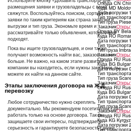
Используйте кнопку
«Добавить транспорт»
для
Откуда
CN
Chi
размещения заявки и грузовладельцы с вами
Куда
MD
Moldo
Дата погрузки
свяжутся. Воспользуйтесь поиском, сортируйте
Тип транспорт
заявки по таким критериям как страна загрузки и
Тип груза
Piese 
выгрузки и тип груза. Экономьте время и
Заказчик
Открыт
Откуда
BY
Bela
рассматривайте только объявления, которые вам
Куда
RO
Roman
подходят.
Дата погрузки
Тип транспорт
Пока вы ищите грузовладельцев, и они также
Тип груза
Imbra
Заказчик
Открыт
получают возможность найти вас, заказов станет
Откуда
RU
Rus
больше. Не важно, на каком этапе развития
Куда
BG
Bulgar
компании вы находитесь, если нужны заказчики, вы
Дата погрузки
Тип транспорт
можете их найти на данном сайте.
Тип груза
Scan
Заказчик
Открыт
Этапы заключения договора на Ж.Д.
Откуда
RU
Rus
перевозку
Куда
BG
Bulgar
Дата погрузки
Тип транспорт
Любое сотрудничество нужно скреплять
Тип груза
Scan
документально. Мы рекомендуем посетителям сайта
Заказчик
Открыт
работать только на основе договора. Так вы
Откуда
RU
Rus
Куда
KG
Kyrgyz
защищаете свои интересы, подтверждаете
Дата погрузки
серьезность и гарантируете безопасность сделки.
Тип транспорт