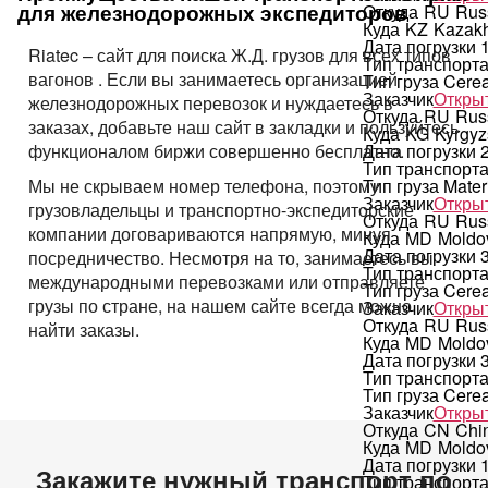
для железнодорожных экспедиторов
Откуда
RU
Rus
Куда
KZ
Kazakh
Дата погрузки
Riatec – сайт для поиска Ж.Д. грузов для всех типов
Тип транспорт
вагонов . Если вы занимаетесь организацией
Тип груза
Cerea
Заказчик
Открыт
железнодорожных перевозок и нуждаетесь в
Откуда
RU
Rus
заказах, добавьте наш сайт в закладки и пользуйтесь
Куда
KG
Kyrgyz
функционалом биржи совершенно бесплатно.
Дата погрузки
Тип транспорт
Мы не скрываем номер телефона, поэтому
Тип груза
Materi
Заказчик
Открыт
грузовладельцы и транспортно-экспедиторские
Откуда
RU
Rus
компании договариваются напрямую, минуя
Куда
MD
Moldo
Дата погрузки
посредничество. Несмотря на то, занимаетесь вы
Тип транспорт
международными перевозками или отправляете
Тип груза
Cerea
грузы по стране, на нашем сайте всегда можно
Заказчик
Открыт
Откуда
RU
Rus
найти заказы.
Куда
MD
Moldo
Дата погрузки
Тип транспорт
Тип груза
Cerea
Заказчик
Открыт
Откуда
CN
Chi
Куда
MD
Moldo
Дата погрузки
Закажите нужный транспорт по
Тип транспорт