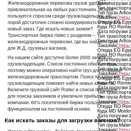
Железнодорожная перевозка грузов удобная и
Дата погрузки
Тип транспорт
привлекательная на любых расстояниях. Услуга
Тип груза
Artic
пользуется спросом среди грузовладельцев, но
Заказчик
Открыт
Откуда
EG
Egy
порой достаточно сложно конкурировать и получать
Куда
RO
Roman
новый заказ. Где искать новые заявки?
Дата погрузки
Транспортная биржа riatec с разделом –
Тип транспорт
Тип груза
Artic
железнодорожные перевозки, где вы найдете груз
Заказчик
Открыт
для Ж.Д. грузовых вагонов.
Откуда
EG
Egy
Куда
RO
Roman
На нашем сайте доступно более 2000 заявок от
Дата погрузки
грузовладельцев. Список постоянно обновляется,
Тип транспорт
Тип груза
Artic
поэтому можно оперативно найти груз для отправки
Заказчик
Открыт
железнодорожным транспортом. Поиск по заявкам
Откуда
EG
Egy
Куда
RO
Roman
грузовладельцев поможет найти новых клиентов.
Дата погрузки
Включите грузовой сайт Riatec в список площадок
Тип транспорт
для поиска заказчиков и увеличьте прибыль
Тип груза
Artic
Заказчик
Открыт
компании. 60% посетителей биржи пользуются ее
Откуда
RO
Rom
функционалом на постоянной основе.
Куда
MD
Moldo
Дата погрузки
Как искать заказы для загрузки вагонов?
Тип транспорт
Тип груза
Mater
Заказчик
Открыт