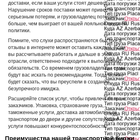
доставки, если ваши услуги стоят дешево.
Дата погрузки
Тип транспорт
Нарушение сроков поставки может привести к
Тип груза
Placa
серьезным потерям, и грузовладелец потеряет
Заказчик
Открыт
Откуда
RU
Rus
больше, чем выиграет от вашей лояльной ценовой
Куда
AZ
Azerba
политики.
Дата погрузки
Тип транспорт
Помните, что слухи распространяются быстро, а
Тип груза
Placa
отзывы в интернете может оставить каждый. Если
Заказчик
Открыт
Откуда
RU
Rus
вы рассчитываете работать и дальше в этой
Куда
AZ
Azerba
отрасли, ответственно подходите к выполнению
Дата погрузки
обязательств. Со временем грузовладельцы сами
Тип транспорт
Тип груза
Placi
будут вас искать по рекомендациям. Тогда можно
Заказчик
Открыт
будет сказать, что вы преуспели в создании
Откуда
RU
Rus
Куда
AZ
Azerba
безупречного имиджа.
Дата погрузки
Тип транспорт
Расширяйте список услуг, чтобы привлечь больше
Тип груза
Placi
заказчиков. Упаковка, страхование груза,
Заказчик
Открыт
таможенные услуги, доставка автомобильным
Откуда
RU
Rus
Куда
AZ
Azerba
транспортом до двери и другие сопутствующие
Дата погрузки
услуги повышают конкурентоспособность.
Тип транспорт
Тип груза
Placi
Преимущества нашей транспортной биржи
Заказчик
Открыт