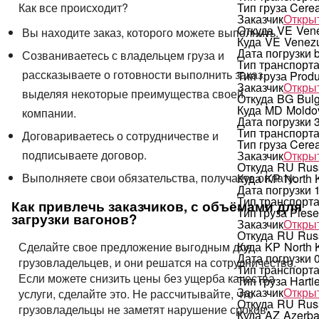
Как все происходит?
Тип груза
Cerea
Заказчик
Открыт
Откуда
VE
Ven
Вы находите заказ, которого можете выполнить.
Куда
VE
Venez
Дата погрузки
Созваниваетесь с владельцем груза и
Тип транспорт
рассказываете о готовности выполнить заказ,
Тип груза
Produ
Заказчик
Открыт
выделяя некоторые преимущества своей
Откуда
BG
Bulg
Куда
MD
Moldo
компании.
Дата погрузки
Тип транспорт
Договариваетесь о сотрудничестве и
Тип груза
Cerea
подписываете договор.
Заказчик
Открыт
Откуда
RU
Rus
Выполняете свои обязательства, получаете оплату.
Куда
KP
North 
Дата погрузки
Тип транспорт
Как привлечь заказчиков, с объёмами для
Тип груза
Piese 
загрузки вагонов?
Заказчик
Открыт
Откуда
RU
Rus
Куда
KP
North 
Сделайте свое предложение выгодным для
Дата погрузки
грузовладельцев, и они решатся на сотрудничество.
Тип транспорт
Если можете снизить цены без ущерба качества
Тип груза
Harti
Заказчик
Открыт
услуги, сделайте это. Не рассчитывайте, что
Откуда
RU
Rus
грузовладельцы не заметят нарушение сроков
Куда
AZ
Azerba