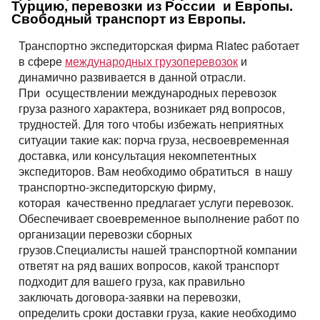
Перевозки опасных грузов
Турцию, перевозки из России и Европы.
Перевозки и доставка контейнеров
Volumul încărcăturii
Международные ж.д грузоперевозки
Доставка сборных грузов
de
Свободный транспорт из Европы.
Persoana de contact
Все типы грузов
Transportul cu containerele – containere 20 ft, 40 ft
Размеры контейнеров
Типы ж.д. вагонов и контейнеров
Transporturi cu megatrailere cu prelată, capacitate 105
Persoana de contact
Посылки и мелкие грузы
Adăugați un transport
Транспортно экспедиторская фирма
Riatec
работает
Авто грузы
Transporturi de mărfuri periculoase ADR
metr
Numar de contact
Стоимость морских перевозок
Persoana de contact
в сфере
международных грузоперевозок
и
Направления Ж.Д. перевозок
Стоимость перевозки посылок
Все типы транспорта
Грузы для морских перевозок.
динамично развивается в данной отрасли.
Transporturi de mărfuri mixte de la 200 kg
Platformă cu prelată UMBO, capacitatea 100 mc
Numar de contact
Перевозки морем по странам
Стоимость перевозок ж.д вагонами
При осуществлении международных перевозок
Доставка посылки из и в Европу
Авто транспорт
E-mail
Numar de contact
Грузы для Ж.Д. перевозок
Грузовые авиа перевозки
Autotren pentru transportarea autoturismelor
груза разного характера, возникает ряд вопросов,
Перевозим грузы по морю
Ж.Д. вагоны, галерея
Доставка посылки Страны СНГ
E-mail
Ж.Д. транспорт
трудностей. Для того чтобы избежать неприятных
Грузы для авиа перевозок
Зерновозы, перевозка зерна
Transport pentru mărfuri cu gabarit depăşit
ситуации такие как: порча груза, несвоевременная
Prin depunerea unei cereri, sunteți de acord cu
Посылки из Азии, и USA
E-mail
Морской транспорт
prelucrarea datelor cu caracter personal.
доставка, или консультация некомпетентных
Автоперевозки спецтехники
Semiremorcă metalică, caroserie izotermică capacitatea
Prin depunerea unei cereri, sunteți de acord cu
90 mс
Транспорт для доставки посылок
экспедиторов. Вам необходимо обратиться в нашу
Авиа транспорт
prelucrarea datelor cu caracter personal.
Prin depunerea unei cereri, sunteți de acord cu
транспортно-экспедиторскую фирму,
prelucrarea datelor cu caracter personal.
которая качественно предлагает услуги перевозок.
Обеспечивает своевременное выполнение работ по
организации
перевозки сборных
грузов
.Специалисты нашей транспортной компании
ответят на ряд ваших вопросов, какой транспорт
подходит для вашего груза, как правильно
заключать договора-заявки на перевозки,
определить сроки доставки груза, какие необходимо