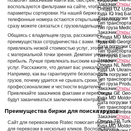
Заказчик
Открыт
воспользуются фильтрами на сайте, чтобы задать
Откуда
UZ
Uzbe
параметры сортировки. На нашей бирже
Куда
IQ
Iraq
Ба
Дата погрузки
телефонные номера остаются открытыми, поэтому
Тип транспорт
сразу можете связаться с грузовладельцем.
Тип груза
Medi
Заказчик
Открыт
Общаясь с владельцем груза, расскажите о
Откуда
MD
Mol
Куда
GE
Georg
преимуществах сотрудничества с вами. Не нужно
Дата погрузки
привлекать низкой стоимостью услуг, это не выгодно
Тип транспорт
с материальной точки зрения. Демпинг уменьшает
Тип груза
Elect
Заказчик
Открыт
прибыль. Лучше привлекать высоким качеством
Откуда
NL
Neth
услуг. Расскажите, что делает вас уникальным.
Куда
UA
Ukrain
Например, как вы гарантируете безопасность
Дата погрузки
Тип транспорт
грузов, почему удается не срывать сроки, о
Тип груза
Produ
профессионализме и честности водителей.
Заказчик
Открыт
Откуда
GE
Geo
Привлекайте заказчиков фактами и переговоры
Куда
MD
Moldo
будут заканчиваться заключением контракта.
Дата погрузки
Тип транспорт
Преимущества биржи для поиска грузов
Тип груза
Imbra
Заказчик
Открыт
Откуда
TR
Turk
Сайт для перевозчиков Riatec помогает найти грузы
Куда
MD
Moldo
для перевозки в несколько кликов. Воспользуйтесь
Дата погрузки