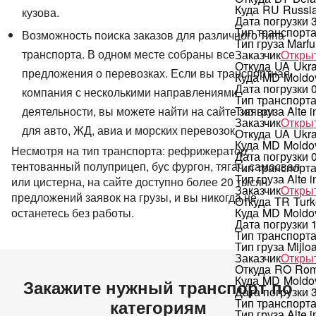
Куда
RU
Russi
кузова.
Дата погрузки
Тип транспорт
Возможность поиска заказов для различного типа
Тип груза
Marfu
транспорта. В одном месте собраны все
Заказчик
Открыт
Откуда
UA
Ukra
предложения о перевозках. Если вы транспортная
Куда
MD
Moldo
Дата погрузки
компания с несколькими направлениями
Тип транспорт
деятельности, вы можете найти на сайте заявки
Тип груза
Alte i
Заказчик
Открыт
для авто, ЖД, авиа и морских перевозок.
Откуда
UA
Ukra
Куда
MD
Moldo
Несмотря на тип транспорта: рефрижератор,
Дата погрузки
тентованный полуприцеп, бус фургон, тягач, самосвал
Тип транспорт
Тип груза
Alte i
или цистерна, на сайте доступно более 20 тысяч
Заказчик
Открыт
предложений заявок на грузы, и вы никогда не
Откуда
TR
Turk
останетесь без работы.
Куда
MD
Moldo
Дата погрузки
Тип транспорт
Тип груза
Mijlo
Заказчик
Открыт
Откуда
RO
Rom
Куда
MD
Moldo
Закажите нужный транспорт по
Дата погрузки
категориям
Тип транспорт
Тип груза
Alte i