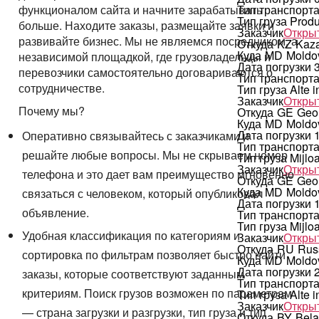
функционалом сайта и начните зарабатывать
Тип транспорт
Тип груза
Produ
больше. Находите заказы, размещайте заявки и
Заказчик
Открыт
развивайте бизнес. Мы не являемся посредником, а
Откуда
KZ
Kaz
Куда
MD
Moldo
независимой площадкой, где грузовладельцы и
Дата погрузки
перевозчики самостоятельно договариваются о
Тип транспорт
сотрудничестве.
Тип груза
Alte i
Заказчик
Открыт
Почему мы?
Откуда
GE
Geo
Куда
MD
Moldo
Дата погрузки
Оперативно связывайтесь с заказчиками и
Тип транспорт
решайте любые вопросы. Мы не скрываем номер
Тип груза
Mijlo
Заказчик
Открыт
телефона и это дает вам преимущество мгновенно
Откуда
GE
Geo
Куда
MD
Moldo
связаться с человеком, который опубликовал
Дата погрузки
объявление.
Тип транспорт
Тип груза
Mijlo
Удобная классификация по категориям и
Заказчик
Открыт
Откуда
RU
Rus
сортировка по фильтрам позволяет быстро найти
Куда
MD
Moldo
Дата погрузки
заказы, которые соответствуют заданным
Тип транспорт
критериям. Поиск грузов возможен по параметрам
Тип груза
Alte i
Заказчик
Открыт
— страна загрузки и разгрузки, тип груза и тип
Откуда
BY
Bela