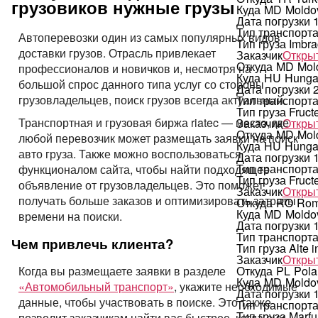
грузовиков нужные грузы
Куда
MD
Moldo
Дата погрузки
Тип транспорт
Автоперевозки один из самых популярных видов
Тип груза
Imbra
доставки грузов. Отрасль привлекает
Заказчик
Открыт
Откуда
MD
Mol
профессионалов и новичков и, несмотря на
Куда
HU
Hunga
большой спрос данного типа услуг со стороны
Дата погрузки
грузовладельцев, поиск грузов всегда актуальный.
Тип транспорт
Тип груза
Fruct
Транспортная и грузовая биржа riatec — место, где
Заказчик
Открыт
Откуда
MD
Mol
любой перевозчик может размещать заявки на поиск
Куда
HU
Hunga
авто груза. Также можно воспользоваться
Дата погрузки
Тип транспорт
функционалом сайта, чтобы найти подходящее
Тип груза
Fruct
объявление от грузовладельцев. Это поможет
Заказчик
Открыт
получать больше заказов и оптимизировать затраты
Откуда
RO
Rom
Куда
MD
Moldo
времени на поиски.
Дата погрузки
Тип транспорт
Чем привлечь клиента?
Тип груза
Alte i
Заказчик
Открыт
Откуда
PL
Pola
Когда вы размещаете заявки в разделе
Куда
MD
Moldo
«Автомобильный транспорт»
, укажите необходимые
Дата погрузки
данные, чтобы участвовать в поиске. Это также
Тип транспорт
Тип груза
Marfu
позволит заказчикам найти вас быстрее, когда они