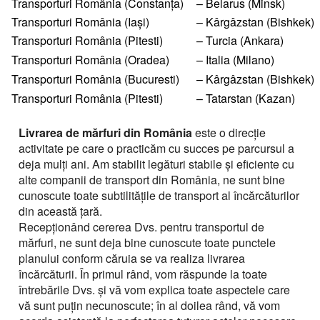
Перевозки опасных грузов
Transporturi România (Constanţa)
– Belarus (Minsk)
Перевозки и доставка контейнеров
Volumul încărcăturii
Международные ж.д грузоперевозки
Доставка сборных грузов
de
Persoana de contact
Transporturi România (Iaşi)
– Kârgâzstan (Bishkek)
Все типы грузов
Transportul cu containerele – containere 20 ft, 40 ft
Размеры контейнеров
Типы ж.д. вагонов и контейнеров
Transporturi cu megatrailere cu prelată, capacitate 105
Persoana de contact
Transporturi România (Pitesti)
– Turcia (Ankara)
Посылки и мелкие грузы
Adăugați un transport
Авто грузы
Transporturi de mărfuri periculoase ADR
metr
Numar de contact
Стоимость морских перевозок
Persoana de contact
Transporturi România (Oradea)
– Italia (Milano)
Направления Ж.Д. перевозок
Стоимость перевозки посылок
Все типы транспорта
Грузы для морских перевозок.
Transporturi România (Bucuresti)
Transporturi de mărfuri mixte de la 200 kg
– Kârgâzstan (Bishkek)
Platformă cu prelată UMBO, capacitatea 100 mc
Numar de contact
Перевозки морем по странам
Стоимость перевозок ж.д вагонами
Доставка посылки из и в Европу
Авто транспорт
E-mail
Transporturi România (Pitesti)
– Tatarstan (Kazan)
Numar de contact
Грузы для Ж.Д. перевозок
Грузовые авиа перевозки
Autotren pentru transportarea autoturismelor
Перевозим грузы по морю
Ж.Д. вагоны, галерея
Доставка посылки Страны СНГ
E-mail
Ж.Д. транспорт
Грузы для авиа перевозок
Зерновозы, перевозка зерна
Transport pentru mărfuri cu gabarit depăşit
Livrarea de mărfuri din România
este o direcţie
Prin depunerea unei cereri, sunteți de acord cu
Посылки из Азии, и USA
E-mail
Морской транспорт
activitate pe care o practicăm cu succes pe parcursul a
prelucrarea datelor cu caracter personal.
Автоперевозки спецтехники
Semiremorcă metalică, caroserie izotermică capacitatea
deja mulţi ani. Am stabilit legături stabile şi eficiente cu
Prin depunerea unei cereri, sunteți de acord cu
90 mс
Транспорт для доставки посылок
Авиа транспорт
prelucrarea datelor cu caracter personal.
alte companii de transport din România, ne sunt bine
Prin depunerea unei cereri, sunteți de acord cu
cunoscute toate subtilităţile de transport al încărcăturilor
prelucrarea datelor cu caracter personal.
din această ţară.
Recepţionând cererea Dvs. pentru transportul de
mărfuri, ne sunt deja bine cunoscute toate punctele
planului conform căruia se va realiza livrarea
încărcăturii. În primul rând, vom răspunde la toate
întrebările Dvs. şi vă vom explica toate aspectele care
vă sunt puţin necunoscute; în al doilea rând, vă vom