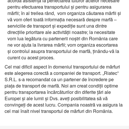
acorda asistenţă la perfectarea tuturor actelor necesare
pentru efectuarea transportului şi pentru asigurarea
mărfii; în al treilea rând, vom organiza căutarea mărfii şi
vă vom oferi toată informaţia necesară despre marfă –
serviciile de transport şi expediţie sunt una dintre
direcţiile prioritare ale activităţii noastre; la necesitate
vom lua legătura cu partenerii noştri din România care
ne vor ajuta la livrarea mărfii; vom organiza escortarea
şi controlul asupra transportului de marfă, ţinându-vă la
curent cu acest proces.
Cel mai dificil aspect în domeniul transportului de mărfuri
este alegerea corectă a companiei de transport. „Riatec”
S.R.L. s-a recomandat ca un partener de încredere pe
piaţa de transport de marfă. Noi am creat condiţii optime
pentru transportarea încărcăturilor din diferite ţări ale
Europei şi ale lumii şi Dvs. aveţi posibilitatea să vă
convingeţi de acest lucru. Compania noastră va asigura la
cel mai înalt nivel transportul de mărfuri din România.