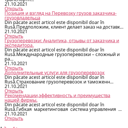
21.10.2021
Открыть
Позиция и взгляд на Перевозку грузов заказчика-
грузовладельца
Din păcate acest articol este disponibil doar în
Rusă.Предположим, клиент делает заказ на доставк...
21.10.2021
Открыть
Грузоперевозки: Аналитика, отзывы от заказчика и
экспедитора.
Din păcate acest articol este disponibil doar în
Rusă.Международные грузоперевозки – сложный и
ра...
21.10.2021
Открыть
Дополнительные услуги для грузоперевозок
Din păcate acest articol este disponibil doar în
Rusă.Страхование грузоперевозoк и таможенн...
21.10.2021
Открыть
Рекомендации,эффективность и преимущества
нашей фирмы.
Din păcate acest articol este disponibil doar în
Rusă.Гибкая маркетинговая система управления ...
21.10.2021
Открыть