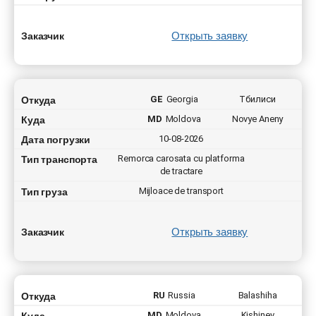
Открыть заявку
Заказчик
Откуда
GE
Georgia
Тбилиси
Куда
MD
Moldova
Novye Aneny
Дата погрузки
10-08-2026
Тип транспорта
Remorca carosata cu platforma
de tractare
Тип груза
Mijloace de transport
Открыть заявку
Заказчик
Откуда
RU
Russia
Balashiha
Куда
MD
Moldova
Kishinev