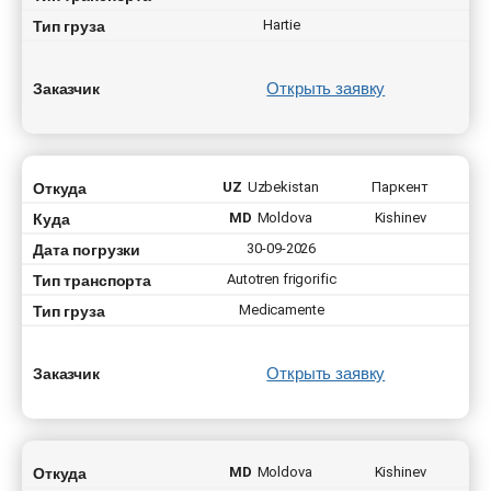
Тип груза
Hartie
Открыть заявку
Заказчик
Țara de încărcare
Откуда
UZ
Uzbekistan
Паркент
Țara de încărcare
Orașul de pornire
Куда
MD
Moldova
Kishinev
Orașul de pornire
Țara de aterizare
Дата погрузки
30-09-2026
Țara de aterizare
Orașul de descărcare
Тип транспорта
Autotren frigorific
Orașul de descărcare
Tip de transport
Тип груза
Medicamente
Nume de livrare
Gratuit cu
Data expedierii
Greutatea încărcăturii (t)
Открыть заявку
Заказчик
Tip de transport
Greutatea încărcăturii (t)
Volumul încărcăturii
Откуда
MD
Moldova
Kishinev
Volumul încărcăturii