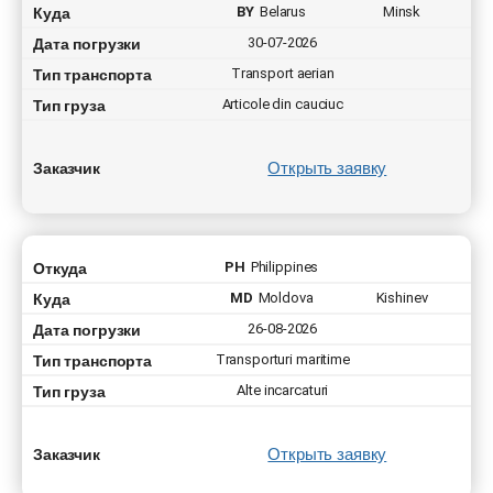
Companie
Куда
BY
Belarus
Minsk
Дата погрузки
30-07-2026
Persoana de contact
Тип транспорта
Persoana de contact
Transport aerian
Тип груза
Articole din cauciuc
Numar de contact
Numar de contact
Открыть заявку
Заказчик
E-mail
E-mail
Prin depunerea unei cereri, sunteți de acord cu
Откуда
PH
Philippines
Prin depunerea unei cereri, sunteți de acord cu
prelucrarea datelor cu caracter personal.
prelucrarea datelor cu caracter personal.
Куда
MD
Moldova
Kishinev
Дата погрузки
26-08-2026
Тип транспорта
Transporturi maritime
Тип груза
Alte incarcaturi
Открыть заявку
Заказчик