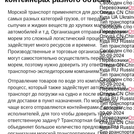
Свободен с/по
Перевозчики
От
Морской транспорт применяется для доставки
Откуда
CN
Chi
Куда
UA
Ukrain
самых разных категорий грузов, от твердых,
Тип транспорт
сыпучих и жидких веществ до хрупких материалов,
Свободен с/по
Перевозчики
От
автомобилей и т.д. Организация отправки продукции
Откуда
CN
Chi
морем это сложный логистический процесс, который
Куда
RU
Russi
задействует много ресурсов и времени.
Тип транспорт
Свободен с/по
Производственные и торговые организации не
30-09-2024
могут самостоятельно осуществлять перевозку
Перевозчики
От
морем, поэтому нужно доверить эту ответственность
Откуда
CN
Chi
Куда
RU
Russi
транспортно-экспедиторским компаниям.
Тип транспорт
Свободен с/по
Отправление товаров по воде это комплексный
30-09-2024
процесс, который также задействует автомобильный
Перевозчики
От
Откуда
CN
Chi
транспорт до погрузки на судно и после выгрузки
Куда
RU
Russi
для доставки в пункт назначения. По морю грузы
Тип транспорт
чаще всего отправляются контейнерами. Где найти
Свободен с/по
30-09-2024
исполнителей, для того чтобы доверить такую
Перевозчики
От
ответственную задачу? Транспортная биржа Riatec
Откуда
CN
Chi
объединяет большое количество предложений по
Куда
RU
Russi
Тип транспорт
организации морской транспортировки. Поиск