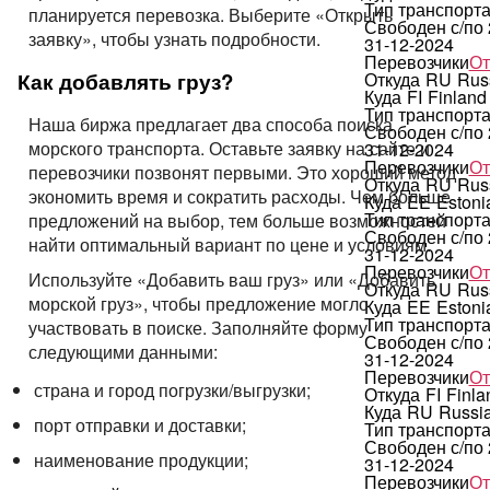
Тип транспорт
планируется перевозка. Выберите «Открыть
Свободен с/по
заявку», чтобы узнать подробности.
31-12-2024
Перевозчики
От
Как добавлять груз?
Откуда
RU
Rus
Куда
FI
Finland
Тип транспорт
Наша биржа предлагает два способа поиска
Свободен с/по
морского транспорта. Оставьте заявку на сайте и
31-12-2024
Перевозчики
От
перевозчики позвонят первыми. Это хороший метод
Откуда
RU
Rus
экономить время и сократить расходы. Чем больше
Куда
EE
Estoni
Тип транспорт
предложений на выбор, тем больше возможностей
Свободен с/по
найти оптимальный вариант по цене и условиям.
31-12-2024
Перевозчики
От
Используйте «Добавить ваш груз» или «Добавить
Откуда
RU
Rus
морской груз», чтобы предложение могло
Куда
EE
Estoni
Тип транспорт
участвовать в поиске. Заполняйте форму
Свободен с/по
следующими данными:
31-12-2024
Перевозчики
От
страна и город погрузки/выгрузки;
Откуда
FI
Finla
Куда
RU
Russi
порт отправки и доставки;
Тип транспорт
Свободен с/по
наименование продукции;
31-12-2024
Перевозчики
От