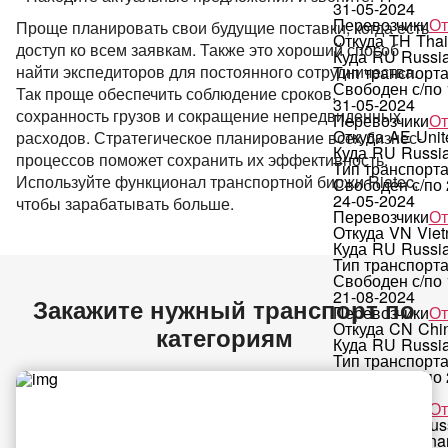
31-05-2024
Перевозчики
От
Проще планировать свои будущие поставки, когда есть
Откуда
TH
Thai
доступ ко всем заявкам. Также это хороший способ
Куда
RU
Russi
найти экспедиторов для постоянного сотрудничества.
Тип транспорт
Свободен с/по
Так проще обеспечить соблюдение сроков,
31-05-2024
сохранность грузов и сокращение непредвиденных
Перевозчики
От
Откуда
AE
Unit
расходов. Стратегическое планирование всех бизнес-
Куда
RU
Russi
процессов поможет сохранить их эффективность.
Тип транспорт
Используйте функционал транспортной биржи Riatec,
Свободен с/по
24-05-2024
чтобы зарабатывать больше.
Перевозчики
От
Откуда
VN
Vie
Куда
RU
Russi
Тип транспорт
Свободен с/по
21-08-2024
Закажите нужный транспорт по
Перевозчики
От
Откуда
CN
Chi
категориям
Куда
RU
Russi
Тип транспорт
Свободен с/по
30-04-2024
Перевозчики
От
Откуда
RU
Rus
Куда
VN
Vietn