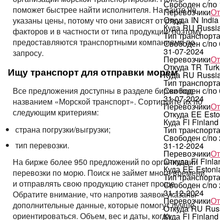
Свободен с/по
поможет быстрее найти исполнителя. На сайте не
Перевозчики
От
Откуда
IN
India
указаны цены, потому что они зависят от ряда
Куда
RU
Russi
факторов и в частности от типа продукции, поэтому
Тип транспорт
предоставляются транспортными компаниями по
Свободен с/по
31-07-2024
запросу.
Перевозчики
От
Откуда
TR
Turk
Ищу транспорт для отправки морем
Куда
RU
Russi
Тип транспорт
Свободен с/по
Все предложения доступны в разделе биржи под
31-07-2024
названием «Морской транспорт». Сортируйте их по
Перевозчики
От
следующим критериям:
Откуда
EE
Esto
Куда
FI
Finland
страна погрузки/выгрузки;
Тип транспорт
Свободен с/по
тип перевозки.
31-12-2024
Перевозчики
От
Откуда
FI
Finla
На бирже более 950 предложений по организации
Куда
EE
Estoni
перевозки по морю. Поиск не займет много времени,
Тип транспорт
и отправлять свою продукцию станет проще.
Свободен с/по
31-12-2024
Обратите внимание, что напротив заявок указаны
Перевозчики
От
дополнительные данные, которые помогут лучше
Откуда
RU
Rus
ориентироваться. Объем, вес и даты, когда
Куда
FI
Finland