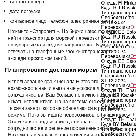
тип контейнера;
Откуда
FI
Finla
Куда
RU
Russi
дата погрузки;
Тип транспорт
Свободен с/по
контактное лицо, телефон, электронная почта.
31-12-2024
Перевозчики
От
Нажмите «Отправить». На бирже riatec.md легко
Откуда
EE
Esto
Куда
RU
Russi
найти транспорт для морской перевозки в
Тип транспорт
популярные или редкие направления. Будьте готовы
Свободен с/по
отвечать на телефонные звонки от транспортно-
31-12-2024
Перевозчики
От
экспедиторских компаний.
Откуда
EE
Esto
Куда
RU
Russi
Планирование доставки морем
Тип транспорт
Свободен с/по
31-12-2024
Использование функционала Riatec это
Перевозчики
От
возможность найти выгодные условия для
Откуда
TH
Thai
сотрудничества. Вам больше не нужно неделями
Куда
KZ
Kazakh
Тип транспорт
искать исполнителя. Наша система объединяет
Свободен с/по
тысячи заявок, которые обновляются в реальном
31-05-2024
Перевозчики
От
режиме. Пока вы ищите перевозчиков, они ищут вас.
Откуда
TH
Thai
Это ускоряет подписание договора о
Куда
BY
Belaru
сотрудничестве и решение поставленной задачи.
Тип транспорт
Свободен с/по
Находите актуальные предложения и звоните.