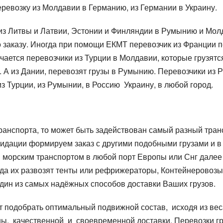
ревозку из Молдавии в Германию, из Германии в Украину.
из Литвы и Латвии, Эстонии и Финляндии в Румынию и Мол
по заказу. Иногда при помощи ЕКМТ перевозчик из Франции п
ается перевозчики из Турции в Молдавии, которые грузятс
А из Дании, перевозят грузы в Румынию. Перевозчики из Р
 из Турции, из Румынии, в Россию Украину, в любой город.
анспорта, то может быть задействован самый разный транс
олидации формируем заказ с другими подобными грузами и в
я морским транспортом в любой порт Европы или Снг далее
куда их развозят тенты или рефрижераторы, Контейнеровозы
дин из самых надёжных способов доставки Ваших грузов.
ет подобрать оптимальный подвижной состав, исходя из вес
ны, качественной и своевременной доставки. Перевозки г