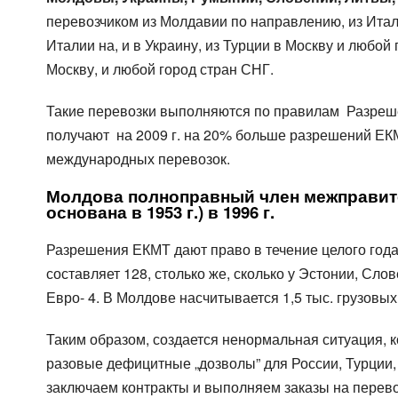
Зерновозы, перевоз
Platformă cu prelată UMBO,
перевозчиком из Молдавии по направлению, из Итали
capacitatea 100 mc
Автоперевозки спе
Италии на, и в Украину, из Турции в Москву и любой
Autotren pentru transportarea
Москву, и любой город стран СНГ.
autoturismelor
Transport pentru mărfuri cu
Такие перевозки выполняются по правилам Разреше
gabarit depăşit
получают на 2009 г. на 20% больше разрешений ЕКМ
Semiremorcă metalică,
caroserie izotermică
международных перевозок.
capacitatea 90 mс
Молдова полноправный член межправите
основана в 1953 г.) в 1996 г.
Разрешения ЕКМТ дают право в течение целого год
составляет 128, столько же, сколько у Эстонии, Сл
Евро- 4. В Молдове насчитывается 1,5 тыс. грузо
Таким образом, создается ненормальная ситуация, 
разовые дефицитные „дозволы” для России, Турции,
заключаем контракты и выполняем заказы на перево