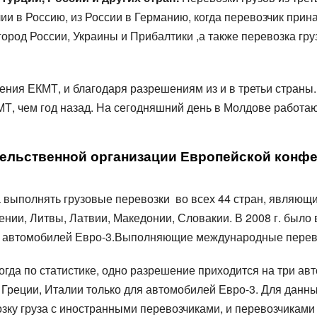
ка зерна
и в Россию, из России в Германию, когда перевозчик прин
цтехники
 город России, Украины и Прибалтики ,а также перевозка гру
ния ЕКМТ, и благодаря разрешениям из и в третьи страны
Т, чем год назад. На сегодняшний день в Молдове работаю
льственной организации Европейской конфе
а выполнять грузовые перевозки во всех 44 стран, являю
овении, Литвы, Латвии, Македонии, Словакии. В 2008 г. был
вых автомобилей Евро-3.Выполняющие международные перево
когда по статистике, одно разрешение приходится на три а
 Греции, Италии только для автомобилей Евро-3. Для данн
зку груза с иностранными перевозчиками, и перевозчиками