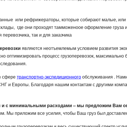
ванные или рефрижераторы, которые собирают малые, или ч
склады, где они проходят тамможеноое оформление груза и
перевозчика, так и для заказчика
еревозки
являются неотъемлемым условием развития эконо
жно оптимизировать процесс грузоперевозок, максимально
 следования.
в сфере
транспортно-экспедиционного
обслуживания . Нам
 СНГ и Европы. Благодаря нашим контактам с другими ко
и и с минимальными расходами – мы предложим Вам о
м. Мы приложим все усилия, чтобы Ваш груз был доставле
родным грузоперевозкам и весь существующий спектр услу