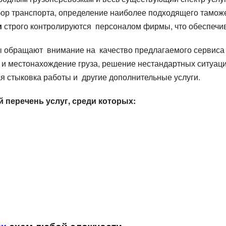
бор транспорта, определение наиболее подходящего тамож
и
строго контролируются персоналом фирмы, что обеспечива
ы обращают внимание на качество предлагаемого сервиса
 местонахождение груза, решение нестандартных ситуаций
ая стыковка работы и другие дополнительные услуги.
перечень услуг, среди которых:
l de pornire
l de pornire
Țara de aterizare
Țara de aterizare