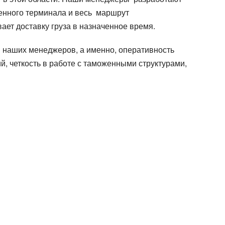
енного терминала и весь маршрут
ет доставку груза в назначенное время.
 наших менеджеров, а именно, оперативность
, четкость в работе с таможенными структурами,
Orașul de descărcare
Orașul de descărcare