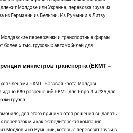
Все типы транспорта
адлежит Молдове или Украине, перевозка груза из
Авто транспорт
за из Германии из Бельгии. Из Румынии в Литву,
Ж.Д. транспорт
Морской транспорт
Авиа транспорт
. Молдавские перевозчики и транспортные фирмы
т более 5 тыс. грузовых автомобилей для
ренции министров транспорта (ЕКМТ –
щихся членами ЕКМТ. Базовая квота Молдовы
о выдано 660 разрешений ЕКМТ для Евро-3 и 235 для
зки грузов.
втомобиля, для этого принимаются решения выдавать
ых перевозок мы как экспедиторская компания
 из Молдовы из Румынии, которые перевозят грузы в