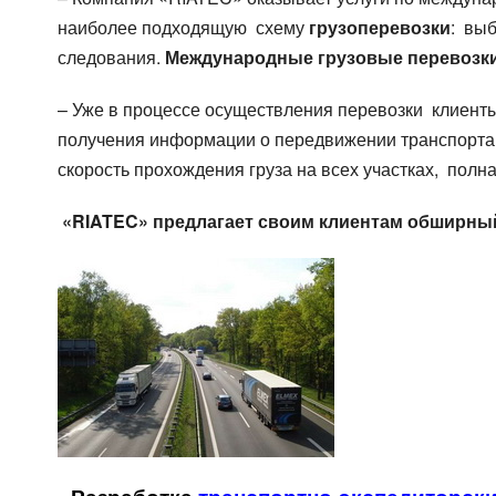
наиболее подходящую схему
грузоперевозки
: вы
следования.
Международные грузовые перевозк
– Уже в процессе осуществления перевозки клиент
получения информации о передвижении транспорта и
скорость прохождения груза на всех участках, полн
«RIATEC» предлагает своим клиентам обширный 
Țara de încărcare
Țara de încărcare
Orașu
Orașu