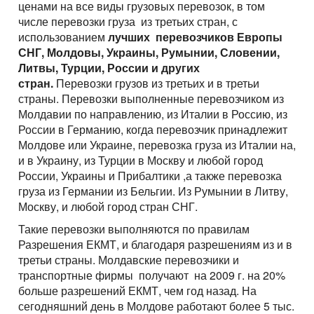
Перевозки опасных грузов
ценами на все виды грузовых перевозок, в том
Перевозки и доставка контейнеров
Cargo volume
Международные ж.д грузоперевозки
Доставка сборных грузов
Contact person
числе перевозки груза из третьих стран, с
Cargo transportation with awning megatrialer – volume
Все типы грузов
Container truck – container, 20 foot, 40 foot
Размеры контейнеров
использованием
лучших перевозчиков Европы
Типы ж.д. вагонов и контейнеров
105 cu
Contact person
Посылки и мелкие грузы
Add a transport
Авто грузы
СНГ, Молдовы, Украины, Румынии, Словении,
Transport for carrying dangerous cargo ADR
Telephone
Стоимость морских перевозок
Contact person
Направления Ж.Д. перевозок
Awning platform Yumbo , volume – 100 cubic meters
Стоимость перевозки посылок
Литвы, Турции, России и других
Все типы транспорта
Грузы для морских перевозок.
Transport for carrying assorted lading, from 200 kg.
Telephone
Перевозки морем по странам
стран.
Перевозки грузов из третьих и в третьи
Стоимость перевозок ж.д вагонами
Articulated lorry – automobile transporter, for
Доставка посылки из и в Европу
Авто транспорт
E-mail
страны. Перевозки выполненные перевозчиком из
Telephone
Грузы для Ж.Д. перевозок
Грузовые авиа перевозки
transporting
Перевозим грузы по морю
Ж.Д. вагоны, галерея
Молдавии по направлению, из Италии в Россию, из
Доставка посылки Страны СНГ
E-mail
Ж.Д. транспорт
Грузы для авиа перевозок
Зерновозы, перевозка зерна
Transport for carrying oversize cargo
России в Германию, когда перевозчик принадлежит
By submitting an application, you agree to the processing
Посылки из Азии, и USA
E-mail
Молдове или Украине, перевозка груза из Италии на,
Морской транспорт
of personal data.
Автоперевозки спецтехники
All-metal semitrailer. Isothermal body, 90 cubes
и в Украину, из Турции в Москву и любой город
By submitting an application, you agree to the processing
Транспорт для доставки посылок
Авиа транспорт
of personal data.
России, Украины и Прибалтики ,а также перевозка
By submitting an application, you agree to the processing
груза из Германии из Бельгии. Из Румынии в Литву,
of personal data.
Москву, и любой город стран СНГ.
Такие перевозки выполняются по правилам
Разрешения ЕКМТ, и благодаря разрешениям из и в
третьи страны. Молдавские перевозчики и
транспортные фирмы получают на 2009 г. на 20%
больше разрешений ЕКМТ, чем год назад. На
сегодняшний день в Молдове работают более 5 тыс.