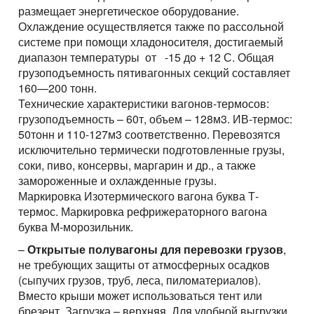
размещает энергетическое оборудование.
Охлаждение осуществляется также по рассольной
системе при помощи хладоносителя, достигаемый
диапазон температуры от -15 до + 12 С. Общая
грузоподъемность пятивагонных секций составляет
160—200 тонн.
Технические характеристики вагонов-термосов:
грузоподъемность – 60т, объем – 128м3. ИВ-термос:
50тонн и 110-127м3 соответственно. Перевозятся
исключительно термически подготовленные грузы,
соки, пиво, консервы, маргарин и др., а также
замороженные и охлажденные грузы.
Маркировка Изотермического вагона буква Т-
термос. Маркировка рефрижераторного вагона
буква М-морозильник.
–
Открытые полувагоны для перевозки грузов
,
не требующих защиты от атмосферных осадков
(сыпучих грузов, труб, леса, пиломатериалов).
Вместо крыши может использоваться тент или
брезент. Загрузка – верхняя. Для удобной выгрузки