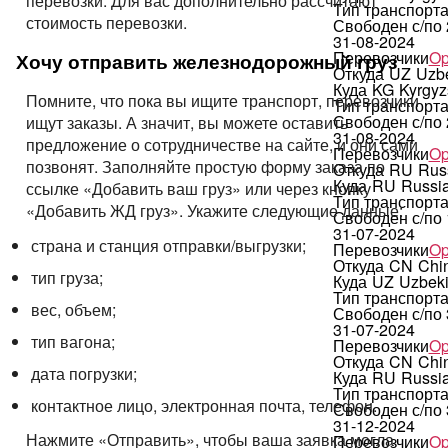
перевозки. Для вас дополнительно рассчитают
Тип транспорт
стоимость перевозки.
Свободен с/по
31-08-2024
Перевозчики
Op
Хочу отправить железнодорожный груз
Откуда
UZ
Uzbe
Куда
KG
Kyrgyz
Помните, что пока вы ищите транспорт, перевозчики
Тип транспорт
Свободен с/по
ищут заказы. А значит, вы можете оставить
31-08-2024
предложение о сотрудничестве на сайте, и они сами
Перевозчики
Op
позвонят. Заполняйте простую форму заказа по
Откуда
RU
Rus
Куда
RU
Russi
ссылке «Добавить ваш груз» или через кнопку
Тип транспорт
«Добавить ЖД груз». Укажите следующие данные:
Свободен с/по
31-07-2024
страна и станция отправки/выгрузки;
Перевозчики
Op
Откуда
CN
Chi
тип груза;
Куда
UZ
Uzbeki
Тип транспорт
вес, объем;
Свободен с/по
31-07-2024
тип вагона;
Перевозчики
Op
Откуда
CN
Chi
дата погрузки;
Куда
RU
Russi
Тип транспорт
контактное лицо, электронная почта, телефон.
Свободен с/по
31-12-2024
Нажмите «Отправить», чтобы ваша заявка могла
Перевозчики
Op