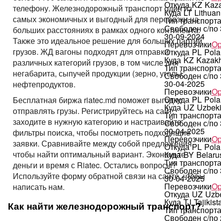
Откуда
KZ
Kaz
телефону. Железнодорожный транспорт один из
Куда
LT
Lithuan
самых экономичных и выгодный для перевозки на
Тип транспорт
Свободен с/по
больших расстояниях в рамках одного континента.
30-09-2024
Также это идеальное решение для больших партий
Перевозчики
Op
грузов. ЖД вагоны подходят для отправки
Откуда
PL
Pola
Куда
KZ
Kazakh
различных категорий грузов, в том числе для
Тип транспорт
негабарита, сыпучей продукции (зерно, уголь),
Свободен с/по
30-04-2025
нефтепродуктов.
Перевозчики
Op
Откуда
PL
Pola
Бесплатная биржа riatec.md поможет выгодно
Куда
UZ
Uzbeki
отправлять грузы. Регистрируйтесь на сайт,
Тип транспорт
заходите в нужную категорию и настраивайте
Свободен с/по
30-04-2025
фильтры поиска, чтобы посмотреть подходящие
Перевозчики
Op
заявки. Сравнивайте между собой предложения,
Откуда
PL
Pola
чтобы найти оптимальный вариант. Экономьте
Куда
BY
Belaru
Тип транспорт
деньги и время с Riatec. Остались вопросы?
Свободен с/по
Используйте форму обратной связи на сайте, чтобы
30-04-2025
Перевозчики
Op
написать нам.
Откуда
UZ
Uzbe
Куда
TJ
Tajikist
Как найти железнодорожный транспорт?
Тип транспорт
Свободен с/по