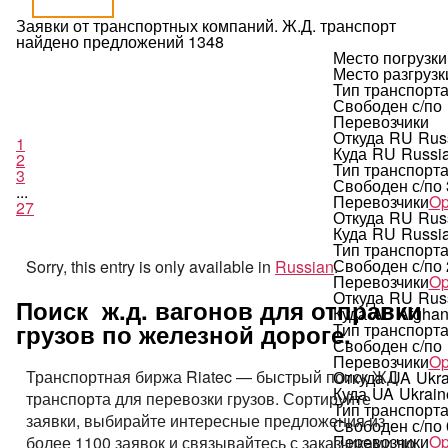
Заявки от транспортных компаний. Ж.Д. транспорт
найдено предложений 1348
Место погрузки
Место разгрузк
Тип транспорт
Свободен с/по
Перевозчики
Откуда
RU
Rus
1
Куда
RU
Russi
2
Тип транспорт
3
Свободен с/по
...
Перевозчики
Op
27
Откуда
RU
Rus
Куда
RU
Russi
Тип транспорт
Свободен с/по
Sorry, this entry is only available in
Russian
.
Перевозчики
Op
Откуда
RU
Rus
Поиск ж.д. вагонов для отправки
Куда
AF
Afghan
грузов по железной дороге.
Тип транспорт
Свободен с/по
Перевозчики
Op
Транспортная биржа Riatec — быстрый поиск ЖД
Откуда
UA
Ukra
Куда
UA
Ukrain
транспорта для перевозки грузов. Сортируйте
Тип транспорт
заявки, выбирайте интересные предложения из
Свободен с/по
Перевозчики
Op
более 1100 заявок и связывайтесь с заказчиками по