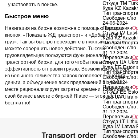
Откуда
TM
Tur
участвовать в поиске.
Куда
KZ
Kazakh
Тип транспорт
Быстрое меню
Свободен с/по
24-06-2024
Перевозчики
Op
Навигация на бирже возможна с помощью быстрых
Откуда
LV
Latvi
кнопок: «Показать ЖД транспорт» и «Добавить ЖД
Куда
KZ
Kazakh
груз». Так вы быстро переходите в нужный раздел и
Тип транспорт
Свободен с/по
можете совершить новое действие. Тысячи
31-12-2024
грузовладельцев пользуются функционалом
Перевозчики
Op
транспортной биржи, для того чтобы повысить
Откуда
UA
Ukra
Куда
EE
Estoni
эффективность отправки грузов. Возможность выбора
Тип транспорт
из большого количества заявок позволяет экономить
Свободен с/по
31-12-2024
деньги, а объединение всех предложений в одном
Перевозчики
Op
месте рационализирует затраты времени. Развивайте
Откуда
EE
Esto
свой бизнес вместе с биржей Riatec — это просто и
Куда
UA
Ukrain
Тип транспорт
бесплатно!
Свободен с/по
31-12-2024
Перевозчики
Op
Откуда
LT
Lithu
Куда
LV
Latvia
Тип транспорт
Transport order
Свободен с/по