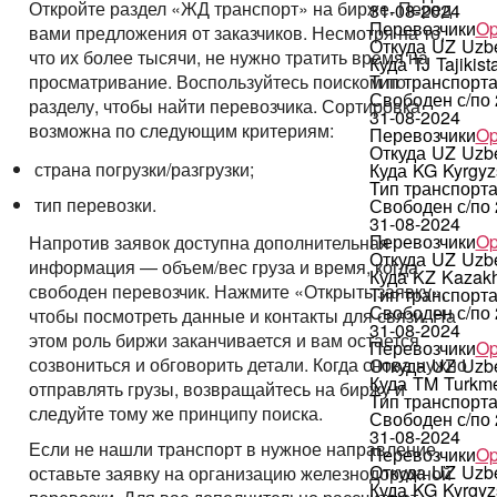
Откройте раздел «ЖД транспорт» на бирже. Перед
31-08-2024
Перевозчики
Op
вами предложения от заказчиков. Несмотря на то,
Откуда
UZ
Uzbe
что их более тысячи, не нужно тратить время на
Куда
TJ
Tajikist
Тип транспорт
просматривание. Воспользуйтесь поиском по
Свободен с/по
разделу, чтобы найти перевозчика. Сортировка
31-08-2024
возможна по следующим критериям:
Перевозчики
Op
Откуда
UZ
Uzbe
страна погрузки/разгрузки;
Куда
KG
Kyrgyz
Тип транспорт
тип перевозки.
Свободен с/по
31-08-2024
Перевозчики
Op
Напротив заявок доступна дополнительная
Откуда
UZ
Uzbe
информация — объем/вес груза и время, когда
Куда
KZ
Kazakh
свободен перевозчик. Нажмите «Открыть заявку»,
Тип транспорт
Свободен с/по
чтобы посмотреть данные и контакты для связи. На
31-08-2024
этом роль биржи заканчивается и вам остается
Перевозчики
Op
созвониться и обговорить детали. Когда снова нужно
Откуда
UZ
Uzbe
Куда
TM
Turkme
отправлять грузы, возвращайтесь на биржу и
Тип транспорт
следуйте тому же принципу поиска.
Свободен с/по
31-08-2024
Если не нашли транспорт в нужное направление,
Перевозчики
Op
Откуда
UZ
Uzbe
оставьте заявку на организацию железнодорожной
Куда
KG
Kyrgyz