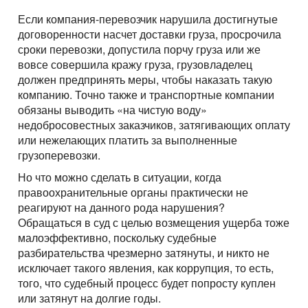
Перевозки опасных грузов
Перевозки и доставка контейнеров
Международные ж.д грузоперевозки
Доставка сборных грузов
Contact person
Если компания-перевозчик нарушила достигнутые
Cargo transportation with awning megatrialer – volume
Все типы грузов
Container truck – container, 20 foot, 40 foot
Размеры контейнеров
договоренности насчет доставки груза, просрочила
Типы ж.д. вагонов и контейнеров
105 cu
Contact person
Посылки и мелкие грузы
Add a transport
Авто грузы
сроки перевозки, допустила порчу груза или же
Transport for carrying dangerous cargo ADR
Telephone
Стоимость морских перевозок
Направления Ж.Д. перевозок
Awning platform Yumbo , volume – 100 cubic meters
вовсе совершила кражу груза, грузовладелец
Стоимость перевозки посылок
Все типы транспорта
Грузы для морских перевозок.
Transport for carrying assorted lading, from 200 kg.
Telephone
должен предпринять меры, чтобы наказать такую
Перевозки морем по странам
Стоимость перевозок ж.д вагонами
Articulated lorry – automobile transporter, for
Доставка посылки из и в Европу
Авто транспорт
E-mail
компанию. Точно также и транспортные компании
Грузы для Ж.Д. перевозок
Грузовые авиа перевозки
transporting
Перевозим грузы по морю
обязаны выводить «на чистую воду»
Ж.Д. вагоны, галерея
Доставка посылки Страны СНГ
E-mail
Ж.Д. транспорт
Грузы для авиа перевозок
недобросовестных заказчиков, затягивающих оплату
Зерновозы, перевозка зерна
Transport for carrying oversize cargo
By submitting an application, you agree to the processing
Посылки из Азии, и USA
или нежелающих платить за выполненные
Морской транспорт
of personal data.
Автоперевозки спецтехники
All-metal semitrailer. Isothermal body, 90 cubes
грузоперевозки.
By submitting an application, you agree to the processing
Транспорт для доставки посылок
Авиа транспорт
of personal data.
Но что можно сделать в ситуации, когда
правоохранительные органы практически не
реагируют на данного рода нарушения?
Обращаться в суд с целью возмещения ущерба тоже
малоэффективно, поскольку судебные
разбирательства чрезмерно затянуты, и никто не
исключает такого явления, как коррупция, то есть,
того, что судебный процесс будет попросту куплен
или затянут на долгие годы.