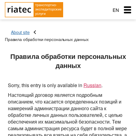
EN
RU
About site
RO
Правила обработки персональных данных
Menu
Country of loading
Country of loading
Правила обработки персональных
Transportation
City of Loading
City of Loading
данных
Country of unloading
Country of unloading
City of unloading
City of unloading
Services
Description of cargo
Transport type
Sorry, this entry is only available in
Russian
.
The main types of transport
Loading Date
Free with
Настоящий договор является подробным
Service order
Transport type
Cargo weight (t)
описанием, что касается определенных позиций и
Cargo transportation: Awning semitrailer – 90 cubes
Типы перевозок
Cargo weight (t)
намерений администрации данного сайта к
Exchange: Transport and cargo
Cargo transportation with refrigerator + 10C — 20C, 86
обработке личных данных пользователей, с целью
Автомобильные грузоперевозки
Морские перевозки
Cargo volume
cubes
обеспечения их максимальной безопасности. Тем
Cargo volume
Перевозки сборных грузов
Морские грузоперевозки
самым администрация ресурса будет в полной мере
Ж.Д. грузоперевозки
Cargo transportation: Awning, articulated lorry with
реализовывать все взятые на себя обязательства, а
trailer
Add a cargo
Company