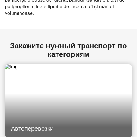
polipropilenă; toate tipurile de încărcături şi mărfuri
voluminoase.
Закажите нужный транспорт по
категориям
Автоперевозки