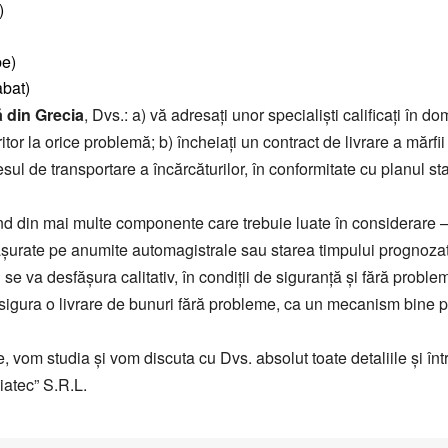
ка зерна
)
цтехники
be)
bat)
 din Grecia
, Dvs.: a) vă adresaţi unor specialişti calificaţi în dom
ritor la orice problemă; b) încheiaţi un contract de livrare a mărf
sul de transportare a încărcăturilor, în conformitate cu planul s
d din mai multe componente care trebuie luate în considerare – d
esfăşurate pe anumite automagistrale sau starea timpului prognoza
i se va desfăşura calitativ, în condiţii de siguranţă şi fără proble
gura o livrare de bunuri fără probleme, ca un mecanism bine pus 
, vom studia şi vom discuta cu Dvs. absolut toate detaliile şi înt
iatec” S.R.L.