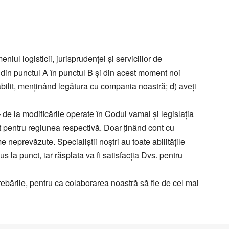
Все типы транспорта
Авто транспорт
Ж.Д. транспорт
Морской транспорт
Авиа транспорт
eniul logisticii, jurisprudenţei şi serviciilor de
ii din punctul A în punctul B şi din acest moment noi
tabilit, menţinând legătura cu compania noastră; d) aveţi
e la modificările operate în Codul vamal şi legislaţia
t pentru regiunea respectivă. Doar ţinând cont cu
me neprevăzute. Specialiştii noştri au toate abilităţile
la punct, iar răsplata va fi satisfacţia Dvs. pentru
rebările, pentru ca colaborarea noastră să fie de cel mai