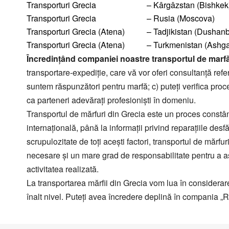
Зерновозы, перевоз
Transporturi Grecia
– Kârgâzstan (Bishkek
Platformă cu prelată UMBO,
capacitatea 100 mc
Автоперевозки спе
Transporturi Grecia
– Rusia (Moscova)
Autotren pentru transportarea
Transporturi Grecia (Atena)
– Tadjikistan (Dushan
autoturismelor
Transporturi Grecia (Atena)
– Turkmenistan (Ashga
Transport pentru mărfuri cu
Încredinţând companiei noastre transportul de marfă
gabarit depăşit
transportare-expediţie, care vă vor oferi consultanţă refe
Semiremorcă metalică,
suntem răspunzători pentru marfă; c) puteţi verifica proce
caroserie izotermică
capacitatea 90 mс
ca parteneri adevăraţi profesionişti în domeniu.
Transportul de mărfuri din Grecia este un proces constân
internaţională, până la informaţii privind reparaţiile d
scrupulozitate de toţi aceşti factori, transportul de mărfur
necesare şi un mare grad de responsabilitate pentru a asi
activitatea realizată.
La transportarea mărfii din Grecia vom lua în considerare
înalt nivel. Puteţi avea încredere deplină în compania „R