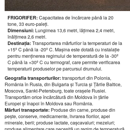
FRIGORIFER:
Capacitatea de încărcare până la 20
tone, 33 euro-paleţi.
Dimensiuni:
Lungimea 13,6 metri, lăţimea 2,4 metri,
înălţimea 2,6 metri.
Destinaţia:
Transportarea mărfurilor la temperaturi de la
+15º C până la -20º C. Maşina este dotată cu instalaţie
pentru menţinerea regimului de temperatură de la -30º
C până la +30º C cu termograf, care permite verificarea
temperaturii produselor pe parcursul drumului.
Geografia transporturilor:
transporturi din Polonia,
România în Rusia, din Bulgaria şi Turcia şi Ţările Baltice,
Moscova, Sankt-Petersburg, toate oraşele Rusiei.
Transportăm orice încărcătură din Moldova în ţările
Europei şi înapoi în Moldova sau România.
Mărfuri transportate:
Produse din carne, produse din
peşte, conserve, medicamente, livrarea florilor, apei
minerale, berii; produse lactate, caşcavaluri; mezeluri;
produse alimentare care necesită un regim de temperatură