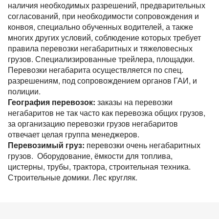
Перевозки опасных грузов
Перевозки и доставка контейнеров
наличия необходимых разрешений, предварительных
Объем груза
Международные ж.д грузоперевозки
Доставка сборных грузов
Контактное лицо
Юмбо, объём 100 куб.метра
согласований, при необходимости сопровождения и
Все типы грузов
Контейнеровоз 20фут, 40фут
Размеры контейнеров
Типы ж.д. вагонов и контейнеров
конвоя, специально обученных водителей, а также
Контактное лицо
Посылки и мелкие грузы
Добавить транспорт
Автовоз, перевозки Автомобилей
Авто грузы
Для Опасного груза ADR
многих других условий, соблюдение которых требует
Контактный телефон
Стоимость морских перевозок
Контактное лицо
Направления Ж.Д. перевозок
Стоимость перевозки посылок
правила перевозки негабаритных и тяжеловесных
Все типы транспорта
Для Негабаритных грузов
Грузы для морских перевозок.
Для Сборного груза от 200кг
Контактный телефон
Перевозки морем по странам
грузов. Специализированные трейлера, площадки.
Стоимость перевозок ж.д вагонами
Доставка посылки из и в Европу
Авто транспорт
E-mail
Цельномет. Изотерма
Перевозки негабарита осуществляется по спец.
Контактный телефон
Грузы для Ж.Д. перевозок
Грузовые авиа перевозки
Перевозим грузы по морю
Ж.Д. вагоны, галерея
разрешениям, под сопровождением органов ГАИ, и
Доставка посылки Страны СНГ
E-mail
Ж.Д. транспорт
Грузы для авиа перевозок
Зерновозы, перевозка зерна
полиции.
Отправляя заявку, вы соглашаетесь на обработку
Посылки из Азии, и USA
E-mail
Морской транспорт
География перевозок:
заказы на перевозки
персональных данных.
Автоперевозки спецтехники
Отправляя заявку, вы соглашаетесь на обработку
негабаритов не так часто как перевозка общих грузов,
Транспорт для доставки посылок
Авиа транспорт
персональных данных.
за организацию перевозки грузов негабаритов
Отправляя заявку, вы соглашаетесь на обработку
отвечает целая группа менеджеров.
персональных данных.
Перевозимый груз:
перевозки очень негабаритных
грузов. Оборудование, ёмкости для топлива,
цистерны, трубы, трактора, строительная техника.
Строительные домики. Лес кругляк.