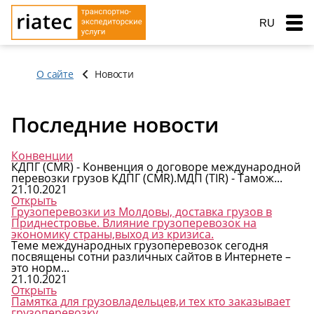
RU
EN
О сайте
Новости
RO
Меню
Последние новости
Страна загрузки
Страна загрузки
Перевозки
Город загрузки
Город загрузки
Конвенции
Страна выгрузки
Страна выгрузки
КДПГ (CMR) - Конвенция о договоре международной
Город выгрузки
Город выгрузки
перевозки грузов КДПГ (CMR).МДП (TIR) - Тамож...
Услуги перевозок
21.10.2021
Наименование груза
Тип транспорта
Открыть
Основные типы транспорта
Дата погрузки
Свободен с
Грузоперевозки из Молдовы, доставка грузов в
Заказ услуг
Приднестровье. Влияние грузоперевозок на
Тип транспорта
Вес груза (т)
экономику страны,выход из кризиса.
Тентованный, полуприцеп
Типы перевозок
Теме международных грузоперевозок сегодня
Вес груза (т)
посвящены сотни различных сайтов в Интернете –
Биржа: Транспорт и грузы
Рефрижератор
Автомобильные грузоперевозки
Морские перевозки
это норм...
Объем груза
21.10.2021
Автопоезд c Прицепом 120 куб.
Объем груза
Открыть
Перевозки сборных грузов
Морские грузоперевозки
Ж.Д. грузоперевозки
Памятка для грузовладельцев,и тех кто заказывает
Мегатрейлер. Объём 105 куб.
Компания
грузоперевозку.
Добавить груз