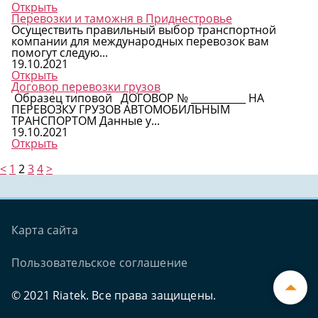
Открыть
Перевозки и таможня в Приднестровье
Осуществить правильный выбор транспортной
компании для международных перевозок вам
помогут следую...
19.10.2021
Открыть
Договор перевозки грузов
Образец типовой ДОГОВОР № ___________ НА
ПЕРЕВОЗКУ ГРУЗОВ АВТОМОБИЛЬНЫМ
ТРАНСПОРТОМ Данные у...
19.10.2021
Открыть
<
1
2
3
4
>
Узнать стоимость перевозки
Грузоперевозки Россия
Агентам выплаты процентов
Заказ транспортных услуг
Грузоперевозки Турция
Написать отзыв
Карта сайта
Стоимость перевозок
Грузоперевозки Греция
Рекомендации
Перевозки грузов
Грузоперевозки Румыния
Правила обработки персональных данных
Пользовательское соглашение
Транспорт для автоперевозок
Грузоперевозки Молдова
Транзитные перевозки грузов из Турции
Доставка грузов
Грузоперевозки Казахстан
Транзитные перевозки грузов из Китая
© 2021 Riatek. Все права защищены.
Экспедиторские услуги
Грузоперевозки Белоруссия