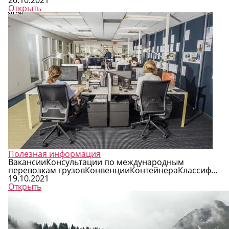
20.10.2021
Открыть
Полезная информация
ВакансииКонсультации по международным
перевозкам грузовКонвенцииКонтейнераКлассиф...
19.10.2021
Открыть