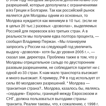
разрешений, которые дополучила с ограничениями
в/из Греции и Болгарии. Так как российский рынок
является для Молдовы одним из основных, то
Молдова нуждается как минимум в 10 тыс. (если не
в целых 20 тыс.) разовых «дозволах», выделяемых
Россией для перевозок в/из третьих стран. А в
реальности мы получаем едва полтора процента, —
сообщил Владимир Пержан. «Мы планируем
запросить у России на следующий год увеличить
выдачу «дозволов» хотя бы до уровня 2005 г.», —
сказал зам. директора. Проблема также в том, что у
Молдовы отрицательное сальдо по двусторонним
разовым разрешениям, не соблюдается паритет ни с
одной из 33 стран. К нам мало транспорта въезжает
и много выезжает. К примеру, РФ в год использует от
силы 80 молдавских разрешений. * Молдова —
транзитная страна?.. Молдова, казалось бы, являясь
«сердцем» Европы, границей между Евросоюзом и
СНГ, должна пользоваться выгодами страны-
транзита. Реалии таковы, что, к сожалению, с 1998 г.