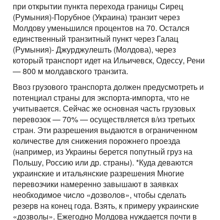
при открытии пункта перехода границы Сирец
(Румыния)-Порубное (Украина) транзит через
Молдову уменьшился процентов на 70. Остался
единственный транзитный пункт через Галац
(Румыния)- Джурджулешть (Молдова), через
который транспорт идет на Ильичевск, Одессу, Рени
— 800 м молдавского транзита.
Ввоз грузового транспорта должен предусмотреть и
потенциал страны для экспорта-импорта, что не
учитывается. Сейчас же основная часть грузовых
перевозок — 70% — осуществляется в/из третьих
стран. Эти разрешения выдаются в ограниченном
количестве для снижения порожнего проезда
(например, из Украины берется попутный груз на
Польшу, Россию или др. страны). *Куда деваются
украинские и итальянские разрешения Многие
перевозчики намеренно завышают в заявках
необходимое число «дозволов», чтобы сделать
резерв на конец года. Взять, к примеру украинские
«дозволы». Ежегодно Молдова нуждается почти в