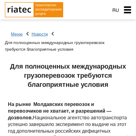
RU
EN
Меню
Новости
RO
Для полноценных международных грузоперевозок
Меню
требуются благоприятные условия
Страна загрузки
Страна загрузки
Перевозки
Город загрузки
Город загрузки
Для полноценных международных
Страна выгрузки
Страна выгрузки
грузоперевозок требуются
Город выгрузки
Город выгрузки
Услуги перевозок
благоприятные условия
Наименование груза
Тип транспорта
Основные типы транспорта
Дата погрузки
Свободен с
Заказ услуг
Тип транспорта
Вес груза (т)
Тентованный, полуприцеп
Типы перевозок
На рынке Молдавских перевозок и
Вес груза (т)
перевозчиков не хватает, и разрешений —
Биржа: Транспорт и грузы
Рефрижератор
Автомобильные грузоперевозки
Морские перевозки
дозволов.
Объем груза
Национальное агентство автотранспорта
Автопоезд c Прицепом 120 куб.
успешно завершило эксперимент по выдаче на этот
Объем груза
Перевозки сборных грузов
Морские грузоперевозки
Ж.Д. грузоперевозки
год дополнительных российских дефицитных
Мегатрейлер. Объём 105 куб.
Добавить груз
Компания