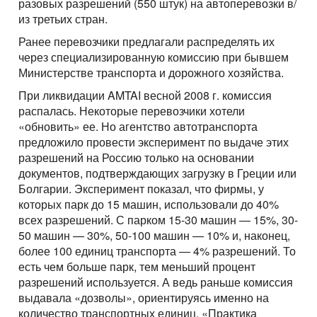
Перевозки опасных грузов
разовых разрешений (550 штук) на автоперевозки в/
Перевозки и доставка контейнеров
Международные ж.д грузоперевозки
Доставка сборных грузов
Контактное лицо
из третьих стран.
Юмбо, объём 100 куб.метра
Все типы грузов
Контейнеровоз 20фут, 40фут
Размеры контейнеров
Типы ж.д. вагонов и контейнеров
Контактное лицо
Ранее перевозчики предлагали распределять их
Посылки и мелкие грузы
Добавить транспорт
Автовоз, перевозки Автомобилей
Авто грузы
Для Опасного груза ADR
через специализированную комиссию при бывшем
Контактный телефон
Стоимость морских перевозок
Направления Ж.Д. перевозок
Стоимость перевозки посылок
Все типы транспорта
Министерстве транспорта и дорожного хозяйства.
Для Негабаритных грузов
Грузы для морских перевозок.
Для Сборного груза от 200кг
Контактный телефон
Перевозки морем по странам
Стоимость перевозок ж.д вагонами
Доставка посылки из и в Европу
При ликвидации AMTAI весной 2008 г. комиссия
Авто транспорт
E-mail
Цельномет. Изотерма
Грузы для Ж.Д. перевозок
Грузовые авиа перевозки
Перевозим грузы по морю
распалась. Некоторые перевозчики хотели
Ж.Д. вагоны, галерея
Доставка посылки Страны СНГ
E-mail
Ж.Д. транспорт
«обновить» ее. Но агентство автотранспорта
Грузы для авиа перевозок
Зерновозы, перевозка зерна
Отправляя заявку, вы соглашаетесь на обработку
предложило провести эксперимент по выдаче этих
Посылки из Азии, и USA
Морской транспорт
персональных данных.
Автоперевозки спецтехники
разрешений на Россию только на основании
Отправляя заявку, вы соглашаетесь на обработку
Транспорт для доставки посылок
Авиа транспорт
документов, подтверждающих загрузку в Греции или
персональных данных.
Болгарии. Эксперимент показал, что фирмы, у
которых парк до 15 машин, использовали до 40%
всех разрешений. С парком 15-30 машин — 15%, 30-
50 машин — 30%, 50-100 машин — 10% и, наконец,
более 100 единиц транспорта — 4% разрешений. То
есть чем больше парк, тем меньший процент
разрешений используется. А ведь раньше комиссия
выдавала «дозволы», ориентируясь именно на
количество транспортных единиц. «Практика