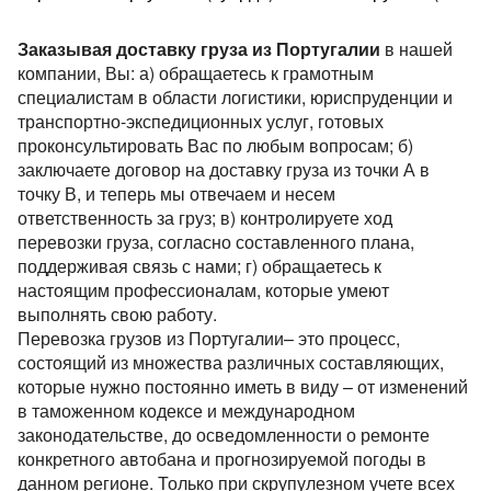
Перевозки опасных грузов
Перевозки и доставка контейнеров
Объем груза
Международные ж.д грузоперевозки
Доставка сборных грузов
Контактное лицо
Юмбо, объём 100 куб.метра
Все типы грузов
Контейнеровоз 20фут, 40фут
Заказывая доставку груза из Португалии
в нашей
Размеры контейнеров
Типы ж.д. вагонов и контейнеров
Контактное лицо
Посылки и мелкие грузы
Добавить транспорт
компании, Вы: а) обращаетесь к грамотным
Автовоз, перевозки Автомобилей
Авто грузы
Для Опасного груза ADR
Контактный телефон
Стоимость морских перевозок
Контактное лицо
специалистам в области логистики, юриспруденции и
Направления Ж.Д. перевозок
Стоимость перевозки посылок
Все типы транспорта
Для Негабаритных грузов
Грузы для морских перевозок.
транспортно-экспедиционных услуг, готовых
Для Сборного груза от 200кг
Контактный телефон
Перевозки морем по странам
Стоимость перевозок ж.д вагонами
Доставка посылки из и в Европу
проконсультировать Вас по любым вопросам; б)
Авто транспорт
E-mail
Цельномет. Изотерма
Контактный телефон
Грузы для Ж.Д. перевозок
Грузовые авиа перевозки
Перевозим грузы по морю
заключаете договор на доставку груза из точки А в
Ж.Д. вагоны, галерея
Доставка посылки Страны СНГ
E-mail
Ж.Д. транспорт
точку В, и теперь мы отвечаем и несем
Грузы для авиа перевозок
Зерновозы, перевозка зерна
ответственность за груз; в) контролируете ход
Отправляя заявку, вы соглашаетесь на обработку
Посылки из Азии, и USA
E-mail
Морской транспорт
персональных данных.
Автоперевозки спецтехники
перевозки груза, согласно составленного плана,
Отправляя заявку, вы соглашаетесь на обработку
Транспорт для доставки посылок
поддерживая связь с нами; г) обращаетесь к
Авиа транспорт
персональных данных.
Отправляя заявку, вы соглашаетесь на обработку
настоящим профессионалам, которые умеют
персональных данных.
выполнять свою работу.
Перевозка грузов из Португалии– это процесс,
состоящий из множества различных составляющих,
которые нужно постоянно иметь в виду – от изменений
в таможенном кодексе и международном
законодательстве, до осведомленности о ремонте
конкретного автобана и прогнозируемой погоды в
данном регионе. Только при скрупулезном учете всех