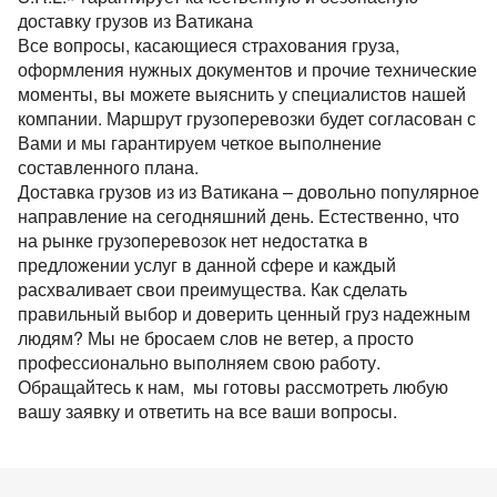
Перевозки опасных грузов
Перевозки и доставка контейнеров
Международные ж.д грузоперевозки
доставку грузов из Ватикана
Доставка сборных грузов
Контактное лицо
Юмбо, объём 100 куб.метра
Все типы грузов
Контейнеровоз 20фут, 40фут
Объем груза
Все вопросы, касающиеся страхования груза,
Размеры контейнеров
Типы ж.д. вагонов и контейнеров
Контактное лицо
Посылки и мелкие грузы
оформления нужных документов и прочие технические
Добавить транспорт
Автовоз, перевозки Автомобилей
Авто грузы
Для Опасного груза ADR
Контактный телефон
Стоимость морских перевозок
моменты, вы можете выяснить у специалистов нашей
Направления Ж.Д. перевозок
Стоимость перевозки посылок
Все типы транспорта
Для Негабаритных грузов
Контактное лицо
компании. Маршрут грузоперевозки будет согласован с
Грузы для морских перевозок.
Для Сборного груза от 200кг
Контактный телефон
Перевозки морем по странам
Стоимость перевозок ж.д вагонами
Вами и мы гарантируем четкое выполнение
Доставка посылки из и в Европу
Авто транспорт
E-mail
Цельномет. Изотерма
Грузы для Ж.Д. перевозок
Грузовые авиа перевозки
составленного плана.
Перевозим грузы по морю
Ж.Д. вагоны, галерея
Контактный телефон
Доставка посылки Страны СНГ
E-mail
Ж.Д. транспорт
Доставка грузов из из Ватикана – довольно популярное
Грузы для авиа перевозок
Зерновозы, перевозка зерна
направление на сегодняшний день. Естественно, что
Отправляя заявку, вы соглашаетесь на обработку
Посылки из Азии, и USA
Морской транспорт
персональных данных.
на рынке грузоперевозок нет недостатка в
Автоперевозки спецтехники
E-mail
Отправляя заявку, вы соглашаетесь на обработку
предложении услуг в данной сфере и каждый
Транспорт для доставки посылок
Авиа транспорт
персональных данных.
расхваливает свои преимущества. Как сделать
Отправляя заявку, вы соглашаетесь на обработку
правильный выбор и доверить ценный груз надежным
персональных данных.
людям? Мы не бросаем слов не ветер, а просто
профессионально выполняем свою работу.
Обращайтесь к нам, мы готовы рассмотреть любую
вашу заявку и ответить на все ваши вопросы.