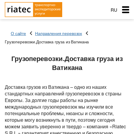
RU
EN
О сайте
Направления перевозок
RO
Грузоперевозки.Доставка груза из Ватикана
Меню
Страна загрузки
Страна загрузки
Грузоперевозки.Доставка груза из
Перевозки
Город загрузки
Город загрузки
Страна загрузки
Ватикана
Страна выгрузки
Страна выгрузки
Город загрузки
Город выгрузки
Город выгрузки
Услуги перевозок
Страна выгрузки
Наименование груза
Тип транспорта
Доставка грузов из Ватикана – одно из наших
Основные типы транспорта
Город выгрузки
Дата погрузки
Свободен с
стандартных направлений грузоперевозок в страны
Заказ услуг
Тип транспорта
Вес груза (т)
Наименование груза
Европы. За долгие годы работы на рынке
Тентованный, полуприцеп
Типы перевозок
Вес груза (т)
международных грузоперевозок мы изучили все
Дата погрузки
Биржа: Транспорт и грузы
Рефрижератор
потенциальные проблемы, нюансы и сложности,
Автомобильные грузоперевозки
Морские перевозки
Объем груза
Тип транспорта
которые могу возникнуть в пути, поэтому сегодня
Автопоезд c Прицепом 120 куб.
Объем груза
Перевозки сборных грузов
Морские грузоперевозки
можем заявить уверенно и твердо – компания «Riatec
Ж.Д. грузоперевозки
Вес груза (т)
Мегатрейлер. Объём 105 куб.
S.R.L.» гарантирует качественную и безопасную
Добавить груз
Компания