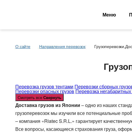
Меню
П
О сайте
Направления перевозок
Грузоперевозки,Дос
Основные типы
Типы перевозок
транспорта
Автомобильные гру
Грузоп
Тентованный, полуприцеп
Перевозки сборных 
Рефрижератор
Перевозки опасных 
Автопоезд c Прицепом 120
Контейнеровоз 20фу
Перевозка грузов тентами
Перевозки сборных грузо
Перевозки опасных грузов
куб.
Перевозка негабаритных 
Для Опасного груза
Смотреть все
Свернуть
Мегатрейлер. Объём 105 куб.
Для Сборного груза 
Доставка грузов из Японии
– одно из наших станд
Юмбо, объём 100 куб.метра
Грузовые авиа пере
грузоперевозок мы изучили все потенциальные проб
Автовоз, перевозки
Зерновозы, перевоз
Автомобилей
– компания «Riatec S.R.L.» гарантирует качественну
Автоперевозки спе
Для Негабаритных грузов
Все вопросы, касающиеся страхования груза, офор