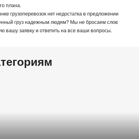
Все типы транспорта
го плана.
Авто транспорт
ынке грузоперевозок нет недостатка в предложении
Ж.Д. транспорт
ценный груз надежным людям? Мы не бросаем слов
Морской транспорт
ю вашу заявку и ответить на все ваши вопросы.
Авиа транспорт
атегориям