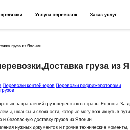
еревозки
Услуги перевозок
Заказ услуг
тавка груза из Японии.
Морские перевозки
Ж.Д. груз
зоперевозки
еревозки,Доставка груза из Я
Морские грузоперевозки
Междунаро
грузоперев
грузов
Перевозки и доставка
контейнеров
Типы ж.д. в
грузов
контейнеро
Размеры контейнеров
т, 40фут
в
Перевозки контейнеров
Перевозки рефрижераторами
Направлени
грузов
Стоимость морских перевозок
 ADR
Стоимость 
Перевозки морем по странам
от 200кг
вагонами
артных направлений грузоперевозок в страны Европы. За 
Перевозим грузы по морю
возки
Ж.Д. вагоны
лемы, нюансы и сложности, которые могу возникнуть в пути
ка зерна
ю и безопасную доставку грузов из Японии
цтехники
мления нужных документов и прочие технические моменты,