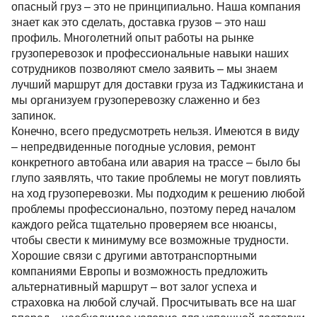
Перевозки опасных грузов
опасный груз – это не принципиально. Наша компания
Перевозки и доставка контейнеров
Объем груза
Международные ж.д грузоперевозки
Доставка сборных грузов
Контактное лицо
знает как это сделать, доставка грузов – это наш
Юмбо, объём 100 куб.метра
Все типы грузов
Контейнеровоз 20фут, 40фут
Размеры контейнеров
Типы ж.д. вагонов и контейнеров
профиль. Многолетний опыт работы на рынке
Контактное лицо
Посылки и мелкие грузы
Добавить транспорт
Автовоз, перевозки Автомобилей
Авто грузы
Для Опасного груза ADR
грузоперевозок и профессиональные навыки наших
Контактный телефон
Стоимость морских перевозок
Контактное лицо
Направления Ж.Д. перевозок
Стоимость перевозки посылок
сотрудников позволяют смело заявить – мы знаем
Все типы транспорта
Для Негабаритных грузов
Грузы для морских перевозок.
Для Сборного груза от 200кг
Контактный телефон
Перевозки морем по странам
лучший маршрут для доставки груза из Таджикистана и
Стоимость перевозок ж.д вагонами
Доставка посылки из и в Европу
Авто транспорт
E-mail
Цельномет. Изотерма
мы организуем грузоперевозку слаженно и без
Контактный телефон
Грузы для Ж.Д. перевозок
Грузовые авиа перевозки
Перевозим грузы по морю
Ж.Д. вагоны, галерея
запинок.
Доставка посылки Страны СНГ
E-mail
Ж.Д. транспорт
Грузы для авиа перевозок
Зерновозы, перевозка зерна
Конечно, всего предусмотреть нельзя. Имеются в виду
Отправляя заявку, вы соглашаетесь на обработку
Посылки из Азии, и USA
E-mail
Морской транспорт
– непредвиденные погодные условия, ремонт
персональных данных.
Автоперевозки спецтехники
конкретного автобана или авария на трассе – было бы
Отправляя заявку, вы соглашаетесь на обработку
Транспорт для доставки посылок
Авиа транспорт
персональных данных.
глупо заявлять, что такие проблемы не могут повлиять
Отправляя заявку, вы соглашаетесь на обработку
на ход грузоперевозки. Мы подходим к решению любой
персональных данных.
проблемы профессионально, поэтому перед началом
каждого рейса тщательно проверяем все нюансы,
чтобы свести к минимуму все возможные трудности.
Хорошие связи с другими автотранспортными
компаниями Европы и возможность предложить
альтернативный маршрут – вот залог успеха и
страховка на любой случай. Просчитывать все на шаг