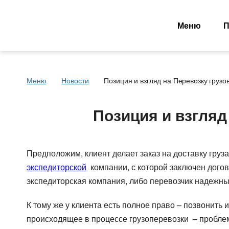
Меню
П
Меню
Новости
Позиция и взгляд на Перевозку грузо
Основные типы
Типы перевозок
транспорта
Позиция и взгляд
Автомобильные гру
Тентованный, полуприцеп
Перевозки сборных 
Рефрижератор
Перевозки опасных 
Автопоезд c Прицепом 120
Контейнеровоз 20фу
Предположим, клиент делает заказ на доставку груза
куб.
Для Опасного груза
экспедиторской
компании, с которой заключен догово
Мегатрейлер. Объём 105 куб.
Для Сборного груза 
экспедиторская компания, либо перевозчик надежный
Юмбо, объём 100 куб.метра
Грузовые авиа пере
Автовоз, перевозки
Зерновозы, перевоз
К тому же у клиента есть полное право – позвонить 
Автомобилей
Автоперевозки спе
происходящее в процессе грузоперевозки – проблемы
Для Негабаритных грузов