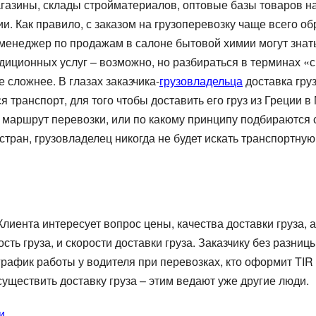
 магазины, склады стройматериалов, оптовые базы товаров 
ии. Как правило, с заказом на грузоперевозку чаще всего 
енеджер по продажам в салоне бытовой химии могут знать
спедиционных услуг – возможно, но разбираться в терминах
е сложнее. В глазах заказчика-
грузовладельца
доставка гру
ся транспорт, для того чтобы доставить его груз из Греции
й маршрут перевозки, или по какому принципу подбираются 
стран, грузовладелец никогда не будет искать транспортную
лиента интересует вопрос цены, качества доставки груза, а
ть груза, и скорости доставки груза. Заказчику без разницы
график работы у водителя при перевозках, кто оформит TIR 
существить доставку груза – этим ведают уже другие люди.
и.