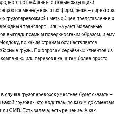
Все типы транспорта
народного потребления, оптовые закупщики
Авто транспорт
обращаются менеджеры этих фирм, реже – директора.
Ж.Д. транспорт
 о грузоперевозках? иметь общее представление о
Морской транспорт
 «свободный транспорт» или «мультимодальные
Авиа транспорт
зов выглядит самым поверхностным образом, и ему
 в Молдову, по каким странам осуществляется
сборные грузы. По опросам серьёзных клиентов из
 компанию, или перевозчика, а тем более просто
 в случае грузоперевозок уместнее будет сказать –
 какой грузовик, кто водитель, по каким документам
или СMR. Есть задача, есть решение. А как