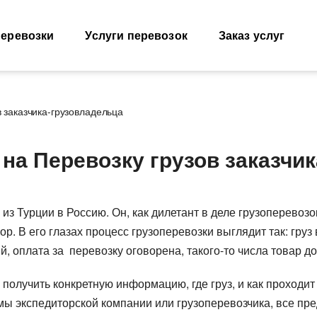
еревозки
Услуги перевозок
Заказ услуг
в заказчика-грузовладельца
Морские перевозки
Ж.Д. груз
 на Перевозку грузов заказчи
зоперевозки
Морские грузоперевозки
Междунаро
грузоперев
грузов
Перевозки и доставка
контейнеров
Типы ж.д. в
грузов
контейнеро
Размеры контейнеров
т, 40фут
 из Турции в Россию. Он, как дилетант в деле грузоперевоз
Направлени
Стоимость морских перевозок
 ADR
р. В его глазах процесс грузоперевозки выглядит так: груз
Стоимость 
Перевозки морем по странам
от 200кг
вагонами
, оплата за перевозку оговорена, такого-то числа товар до
Перевозим грузы по морю
возки
Ж.Д. вагоны
ка зерна
и получить конкретную информацию, где груз, и как проходи
цтехники
 экспедиторской компании или грузоперевозчика, все пред