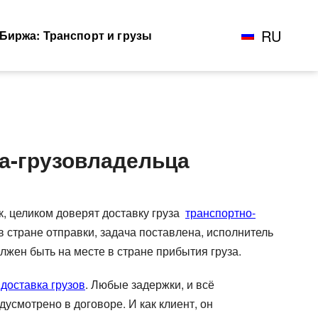
RU
Биржа: Транспорт и грузы
EN
оперевозки
Доставка сборных грузов
RO
Добавить груз
ка-грузовладельца
дные ж.д
Посылки и мелкие грузы
Все типы грузов
озки
Стоимость перевозки посылок
Авто грузы
агонов и
Доставка посылки из и в
в
Грузы для морских перевозок.
Европу
ок, целиком доверят доставку груза
транспортно-
я Ж.Д. перевозок
Грузы для Ж.Д. перевозок
Доставка посылки Страны СНГ
 в стране отправки, задача поставлена, исполнитель
перевозок ж.д
Грузы для авиа перевозок
Посылки из Азии, и USA
лжен быть на месте в стране прибытия груза.
Транспорт для доставки
, галерея
посылок
т
доставка грузов
. Любые задержки, и всё
усмотрено в договоре. И как клиент, он
Добавить транспорт