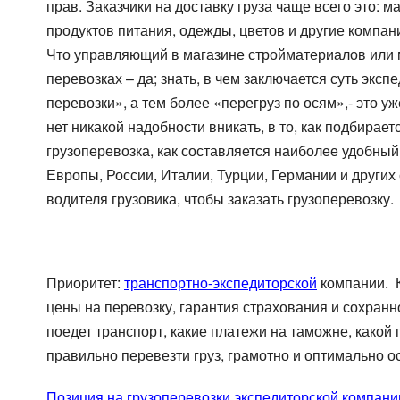
прав. Заказчики на доставку груза чаще всего это:
Цельномет. Изотерма
продуктов питания, одежды, цветов и другие компан
Что управляющий в магазине стройматериалов или м
перевозках – да; знать, в чем заключается суть эк
перевозки», а тем более «перегруз по осям»,- это уж
нет никакой надобности вникать, в то, как подбирает
грузоперевозка, как составляется наиболее удобны
Европы, России, Италии, Турции, Германии и других 
водителя грузовика, чтобы заказать грузоперевозку.
Приоритет:
транспортно-экспедиторской
компании. К
цены на перевозку, гарантия страхования и сохраннос
поедет транспорт, какие платежи на таможне, какой 
правильно перевезти груз, грамотно и оптимально о
Позиция на грузоперевозки экспедиторской компани