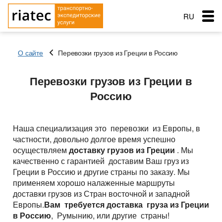
RU
EN
О сайте
Перевозки грузов из Греции в Россию
RO
Меню
Перевозки грузов из Греции в
Страна загрузки
Страна загрузки
Страна загрузки
Россию
Перевозки
Город загрузки
Город загрузки
Город загрузки
Страна выгрузки
Страна выгрузки
Страна выгрузки
Город выгрузки
Город выгрузки
Услуги перевозок
Наша специализация это перевозки из Европы, в
Наименование груза
Тип транспорта
Город выгрузки
частности, довольно долгое время успешно
Основные типы транспорта
Дата погрузки
Свободен с
осуществляем
доставку грузов из Греции
. Мы
Наименование груза
Заказ услуг
качественно с гарантией доставим Ваш груз из
Тип транспорта
Вес груза (т)
Тентованный, полуприцеп
Типы перевозок
Дата погрузки
Греции в Россию и другие страны по заказу. Мы
Вес груза (т)
применяем хорошо налаженные маршруты
Биржа: Транспорт и грузы
Рефрижератор
Тип транспорта
Автомобильные грузоперевозки
Морские перевозки
Объем груза
доставки грузов из Стран восточной и западной
Вес груза (т)
Автопоезд c Прицепом 120 куб.
Объем груза
Европы.
Вам требуется доставка груза из Греции
Перевозки сборных грузов
Морские грузоперевозки
Ж.Д. грузоперевозки
в Россию
, Румынию, или другие страны!
Мегатрейлер. Объём 105 куб.
Добавить груз
Компания