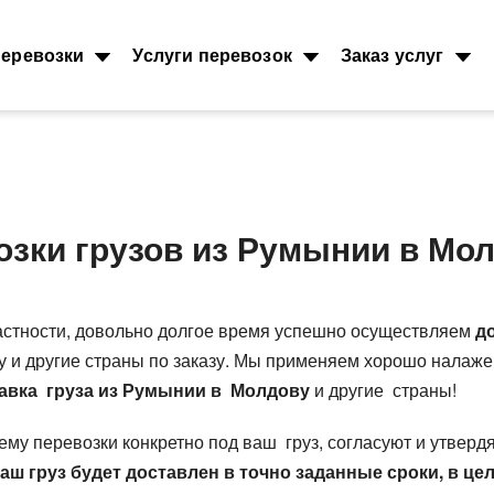
еревозки
Услуги перевозок
Заказ услуг
Морские перевозки
Ж.Д. груз
зоперевозки
озки грузов из Румынии в Мо
Морские грузоперевозки
Междунаро
грузоперев
грузов
Перевозки и доставка
контейнеров
Типы ж.д. в
грузов
контейнеро
Размеры контейнеров
т, 40фут
астности, довольно долгое время успешно осуществляем
д
Направлени
Стоимость морских перевозок
 ADR
у и другие страны по заказу. Мы применяем хорошо налаж
Стоимость 
Перевозки морем по странам
от 200кг
вагонами
авка груза из Румынии в Молдову
и другие страны!
Перевозим грузы по морю
возки
Ж.Д. вагоны
ка зерна
 перевозки конкретно под ваш груз, согласуют и утвердят
цтехники
аш груз будет доставлен в точно заданные сроки, в це