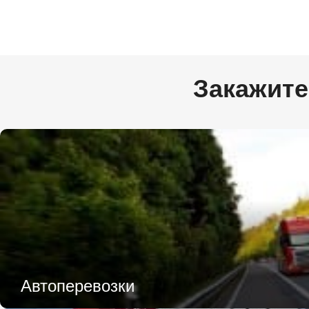
Цельномет. Изотерма
Закажите
Автоперевозки