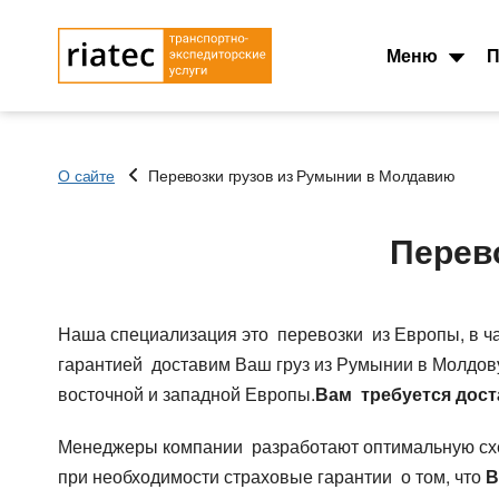
Меню
П
О сайте
Перевозки грузов из Румынии в Молдавию
Основные типы
Типы перевозок
транспорта
Автомобильные гру
Перев
Тентованный, полуприцеп
Перевозки сборных 
Рефрижератор
Перевозки опасных 
Автопоезд c Прицепом 120
Контейнеровоз 20фу
Наша специализация это перевозки из Европы, в ч
куб.
Для Опасного груза
гарантией доставим Ваш груз из Румынии в Молдов
Мегатрейлер. Объём 105 куб.
Для Сборного груза 
восточной и западной Европы.
Вам требуется дост
Юмбо, объём 100 куб.метра
Грузовые авиа пере
Автовоз, перевозки
Зерновозы, перевоз
Менеджеры компании разработают оптимальную схему
Автомобилей
Автоперевозки спе
при необходимости страховые гарантии о том, что
В
Для Негабаритных грузов