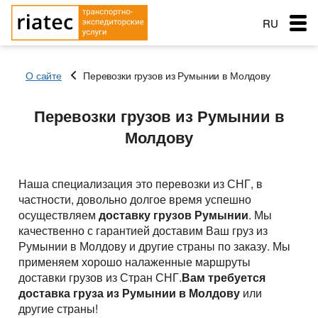
RU
EN
О сайте
Перевозки грузов из Румынии в Молдову
RO
Меню
Перевозки грузов из Румынии в
Страна загрузки
Страна загрузки
Страна загрузки
Молдову
Перевозки
Город загрузки
Город загрузки
Город загрузки
Страна выгрузки
Страна выгрузки
Страна выгрузки
Город выгрузки
Город выгрузки
Услуги перевозок
Наша специализация это перевозки из СНГ, в
Наименование груза
Тип транспорта
Город выгрузки
частности, довольно долгое время успешно
Основные типы транспорта
Дата погрузки
Свободен с
осуществляем
доставку грузов Румынии
. Мы
Наименование груза
Заказ услуг
качественно с гарантией доставим Ваш груз из
Тип транспорта
Вес груза (т)
Тентованный, полуприцеп
Типы перевозок
Дата погрузки
Румынии в Молдову и другие страны по заказу. Мы
Вес груза (т)
применяем хорошо налаженные маршруты
Биржа: Транспорт и грузы
Рефрижератор
Тип транспорта
Автомобильные грузоперевозки
Морские перевозки
Объем груза
доставки грузов из Стран СНГ.
Вам требуется
Вес груза (т)
Автопоезд c Прицепом 120 куб.
Объем груза
доставка груза из Румынии в Молдову
или
Перевозки сборных грузов
Морские грузоперевозки
Ж.Д. грузоперевозки
другие страны!
Мегатрейлер. Объём 105 куб.
Добавить груз
Компания