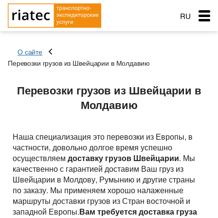
RU
EN
О сайте
RO
Перевозки грузов из Швейцарии в Молдавию
Меню
Страна загрузки
Страна загрузки
Перевозки грузов из Швейцарии в
Страна загрузки
Перевозки
Город загрузки
Город загрузки
Молдавию
Город загрузки
Страна выгрузки
Страна выгрузки
Страна выгрузки
Город выгрузки
Город выгрузки
Услуги перевозок
Наименование груза
Тип транспорта
Город выгрузки
Наша специализация это перевозки из Европы, в
Основные типы транспорта
Дата погрузки
Свободен с
частности, довольно долгое время успешно
Наименование груза
Заказ услуг
осуществляем
доставку грузов Швейцарии
. Мы
Тип транспорта
Вес груза (т)
Тентованный, полуприцеп
Типы перевозок
Дата погрузки
качественно с гарантией доставим Ваш груз из
Вес груза (т)
Швейцарии в Молдову, Румынию и другие страны
Биржа: Транспорт и грузы
Рефрижератор
Тип транспорта
Автомобильные грузоперевозки
Морские перевозки
Объем груза
по заказу. Мы применяем хорошо налаженные
Вес груза (т)
Автопоезд c Прицепом 120 куб.
Объем груза
маршруты доставки грузов из Стран восточной и
Перевозки сборных грузов
Морские грузоперевозки
Ж.Д. грузоперевозки
западной Европы.
Вам требуется доставка груза
Мегатрейлер. Объём 105 куб.
Добавить груз
Компания