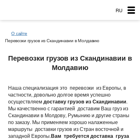
RU
EN
О сайте
RO
Перевозки грузов из Скандинавии в Молдавию
Меню
Страна загрузки
Страна загрузки
Перевозки грузов из Скандинавии в
Страна загрузки
Перевозки
Город загрузки
Город загрузки
Молдавию
Город загрузки
Страна выгрузки
Страна выгрузки
Страна выгрузки
Город выгрузки
Город выгрузки
Услуги перевозок
Наименование груза
Тип транспорта
Город выгрузки
Наша специализация это перевозки из Европы, в
Основные типы транспорта
Дата погрузки
Свободен с
частности, довольно долгое время успешно
Наименование груза
Заказ услуг
осуществляем
доставку грузов из Скандинавии
.
Тип транспорта
Вес груза (т)
Тентованный, полуприцеп
Типы перевозок
Дата погрузки
Мы качественно с гарантией доставим Ваш груз из
Вес груза (т)
Скандинавии в Молдову, Румынию и другие страны
Биржа: Транспорт и грузы
Рефрижератор
Тип транспорта
Автомобильные грузоперевозки
Морские перевозки
Объем груза
по заказу. Мы применяем хорошо налаженные
Вес груза (т)
Автопоезд c Прицепом 120 куб.
Объем груза
маршруты доставки грузов из Стран восточной и
Перевозки сборных грузов
Морские грузоперевозки
Ж.Д. грузоперевозки
западной Европы.
Вам требуется доставка груза
Мегатрейлер. Объём 105 куб.
Добавить груз
Компания