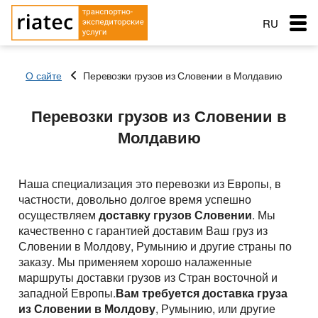
RU
EN
О сайте
Перевозки грузов из Словении в Молдавию
RO
Меню
Перевозки грузов из Словении в
Страна загрузки
Страна загрузки
Страна загрузки
Молдавию
Перевозки
Город загрузки
Город загрузки
Город загрузки
Страна выгрузки
Страна выгрузки
Страна выгрузки
Город выгрузки
Город выгрузки
Услуги перевозок
Наша специализация это перевозки из Европы, в
Наименование груза
Тип транспорта
Город выгрузки
частности, довольно долгое время успешно
Основные типы транспорта
Дата погрузки
Свободен с
осуществляем
доставку грузов Словении
. Мы
Наименование груза
Заказ услуг
качественно с гарантией доставим Ваш груз из
Тип транспорта
Вес груза (т)
Тентованный, полуприцеп
Типы перевозок
Дата погрузки
Словении в Молдову, Румынию и другие страны по
Вес груза (т)
заказу. Мы применяем хорошо налаженные
Биржа: Транспорт и грузы
Рефрижератор
Тип транспорта
Автомобильные грузоперевозки
Морские перевозки
Объем груза
маршруты доставки грузов из Стран восточной и
Вес груза (т)
Автопоезд c Прицепом 120 куб.
Объем груза
западной Европы.
Вам требуется доставка груза
Перевозки сборных грузов
Морские грузоперевозки
Ж.Д. грузоперевозки
из Словении в Молдову
, Румынию, или другие
Мегатрейлер. Объём 105 куб.
Добавить груз
Компания