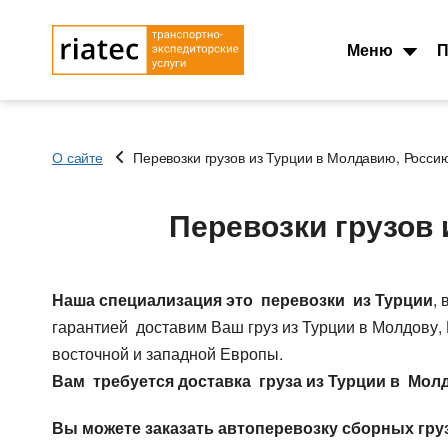
Меню
П
О сайте
Перевозки грузов из Турции в Молдавию, Россию
Основные типы
Типы перевозок
транспорта
Перевозки грузов 
Автомобильные гру
Тентованный, полуприцеп
Перевозки сборных 
Рефрижератор
Перевозки опасных 
Автопоезд c Прицепом 120
Контейнеровоз 20фу
Наша специализация это перевозки из Турции
,
куб.
Для Опасного груза
гарантией доставим Ваш груз из Турции в Молдову
Мегатрейлер. Объём 105 куб.
Для Сборного груза 
восточной и западной Европы.
Юмбо, объём 100 куб.метра
Грузовые авиа пере
Вам требуется доставка груза из Турции в Мол
Автовоз, перевозки
Зерновозы, перевоз
Автомобилей
Автоперевозки спе
Вы можете заказать автоперевозку сборных гру
Для Негабаритных грузов