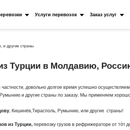
еревозки
Услуги перевозок
Заказ услуг
, и другие страны
Морские перевозки
Ж.Д. груз
из Турции в Молдавию, Росси
зоперевозки
Морские грузоперевозки
Междунаро
грузоперев
грузов
Перевозки и доставка
контейнеров
Типы ж.д. в
грузов
контейнеро
Размеры контейнеров
т, 40фут
 в частности, довольно долгое время успешно осуществляе
Направлени
Стоимость морских перевозок
 ADR
, Румынию и другие страны по заказу. Мы применяем хоро
Стоимость 
Перевозки морем по странам
от 200кг
вагонами
Перевозим грузы по морю
возки
Ж.Д. вагоны
дову
, Кишинёв,Тирасполь, Румынию, или другие страны!
ка зерна
цтехники
зов из Турции,
перевозку грузов в рефрижераторе от 10т до