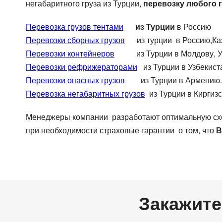
негабаритного груза из Турции,
перевозку любого г
Цельномет. Изотерма
Перевозка грузов тентами
из Турции
в Россию
Перевозки сборных грузов
из турции в Россию,Ка
Перевозки контейнеров
из Турции в Молдову, Укр
Перевозки рефрижераторами
из Турции в Узбекист
Перевозки опасных грузов
из Турции в Армению.
Перевозка негабаритных грузов
из Турции в Киргиз
Менеджеры компании разработают оптимальную схему
при необходимости страховые гарантии о том, что
В
Закажите