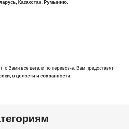
Все типы транспорта
еларусь, Казахстан, Румынию.
Авто транспорт
Ж.Д. транспорт
Морской транспорт
Авиа транспорт
т с Вами все детали по перевозке. Вам предоставят
роки, в целости и сохранности
.
атегориям