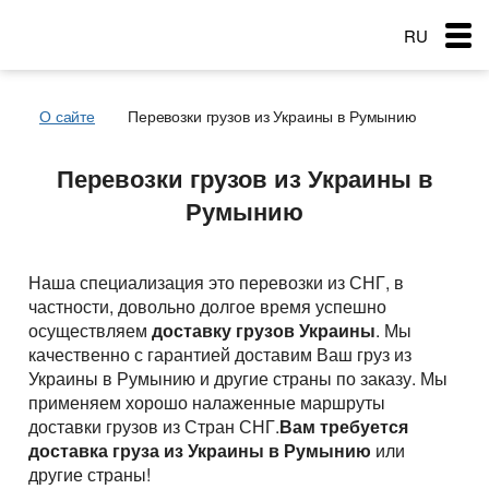
RU
EN
О сайте
Перевозки грузов из Украины в Румынию
RO
Меню
Перевозки грузов из Украины в
Страна загрузки
Страна загрузки
Страна загрузки
Румынию
Перевозки
Город загрузки
Город загрузки
Город загрузки
Страна выгрузки
Страна выгрузки
Страна выгрузки
Город выгрузки
Город выгрузки
Услуги перевозок
Наша специализация это перевозки из СНГ, в
Наименование груза
Тип транспорта
Город выгрузки
частности, довольно долгое время успешно
Основные типы транспорта
Дата погрузки
Свободен с
осуществляем
доставку грузов Украины
. Мы
Наименование груза
Заказ услуг
качественно с гарантией доставим Ваш груз из
Тип транспорта
Вес груза (т)
Тентованный, полуприцеп
Типы перевозок
Дата погрузки
Украины в Румынию и другие страны по заказу. Мы
Вес груза (т)
применяем хорошо налаженные маршруты
Биржа: Транспорт и грузы
Рефрижератор
Тип транспорта
Автомобильные грузоперевозки
Морские перевозки
Объем груза
доставки грузов из Стран СНГ.
Вам требуется
Вес груза (т)
Автопоезд c Прицепом 120 куб.
Объем груза
доставка груза из Украины в Румынию
или
Перевозки сборных грузов
Морские грузоперевозки
Ж.Д. грузоперевозки
другие страны!
Мегатрейлер. Объём 105 куб.
Добавить груз
Компания