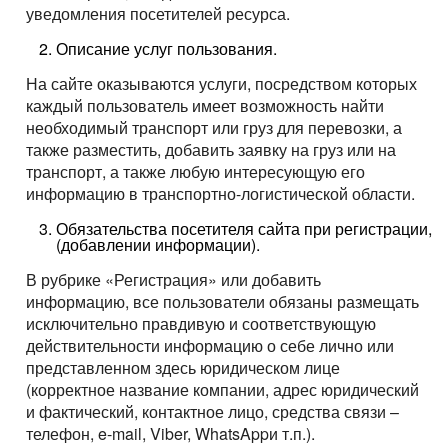
Перевозки опасных грузов
Перевозки и доставка контейнеров
уведомления посетителей ресурса.
Международные ж.д грузоперевозки
Доставка сборных грузов
Контактное лицо
Юмбо, объём 100 куб.метра
Все типы грузов
Контейнеровоз 20фут, 40фут
Размеры контейнеров
Описание услуг пользования.
Типы ж.д. вагонов и контейнеров
Контактное лицо
Посылки и мелкие грузы
Добавить транспорт
Автовоз, перевозки Автомобилей
Авто грузы
Для Опасного груза ADR
Контактный телефон
Стоимость морских перевозок
На сайте оказываются услуги, посредством которых
Направления Ж.Д. перевозок
Стоимость перевозки посылок
Все типы транспорта
Для Негабаритных грузов
каждый пользователь имеет возможность найти
Грузы для морских перевозок.
Для Сборного груза от 200кг
Контактный телефон
Перевозки морем по странам
Стоимость перевозок ж.д вагонами
необходимый транспорт или груз для перевозки, а
Доставка посылки из и в Европу
Авто транспорт
E-mail
Цельномет. Изотерма
Грузы для Ж.Д. перевозок
Грузовые авиа перевозки
также разместить, добавить заявку на груз или на
Перевозим грузы по морю
Ж.Д. вагоны, галерея
Доставка посылки Страны СНГ
E-mail
Ж.Д. транспорт
транспорт, а также любую интересующую его
Грузы для авиа перевозок
Зерновозы, перевозка зерна
информацию в транспортно-логистической области.
Отправляя заявку, вы соглашаетесь на обработку
Посылки из Азии, и USA
Морской транспорт
персональных данных.
Автоперевозки спецтехники
Обязательства посетителя сайта при регистрации,
Отправляя заявку, вы соглашаетесь на обработку
Транспорт для доставки посылок
Авиа транспорт
(добавлении информации).
персональных данных.
В рубрике «Регистрация» или добавить
информацию, все пользователи обязаны размещать
исключительно правдивую и соответствующую
действительности информацию о себе лично или
представленном здесь юридическом лице
(корректное название компании, адрес юридический
и фактический, контактное лицо, средства связи –
телефон, e-mail, Viber, WhatsAppи т.п.).