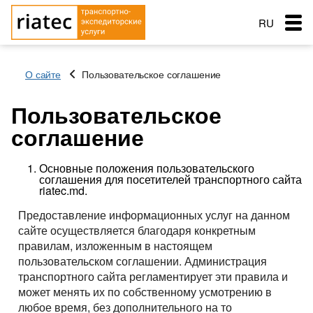
RU
EN
О сайте
Пользовательское соглашение
RO
Меню
Пользовательское
Страна загрузки
Страна загрузки
соглашение
Перевозки
Город загрузки
Город загрузки
Страна выгрузки
Страна выгрузки
Основные положения пользовательского
Город выгрузки
Город выгрузки
соглашения для посетителей транспортного сайта
Услуги перевозок
riatec.md.
Наименование груза
Тип транспорта
Основные типы транспорта
Дата погрузки
Свободен с
Предоставление информационных услуг на данном
Заказ услуг
сайте осуществляется благодаря конкретным
Тип транспорта
Вес груза (т)
Тентованный, полуприцеп
Типы перевозок
правилам, изложенным в настоящем
Вес груза (т)
Биржа: Транспорт и грузы
Рефрижератор
пользовательском соглашении. Администрация
Автомобильные грузоперевозки
Морские перевозки
Объем груза
транспортного сайта регламентирует эти правила и
Автопоезд c Прицепом 120 куб.
Объем груза
Перевозки сборных грузов
может менять их по собственному усмотрению в
Морские грузоперевозки
Ж.Д. грузоперевозки
любое время, без дополнительного на то
Мегатрейлер. Объём 105 куб.
Добавить груз
Компания