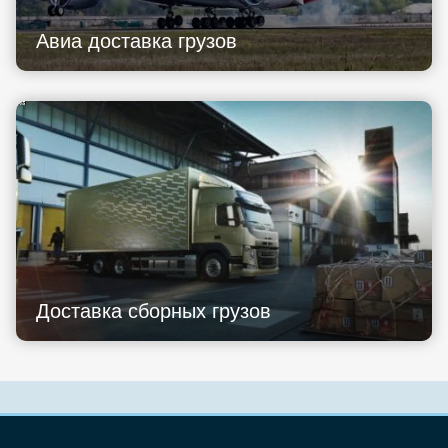
Авиа доставка грузов
Доставка сборных грузов
Узнать стоимость перевозки
Грузоперевозки Россия
Агентам выплаты процентов
Заказ транспортных услуг