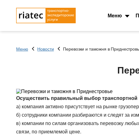
Меню
П
Меню
Новости
Перевозки и таможня в Приднестров
Основные типы
Типы перевозок
транспорта
Автомобильные гру
Пере
Тентованный, полуприцеп
Перевозки сборных 
Рефрижератор
Перевозки опасных 
Автопоезд c Прицепом 120
Контейнеровоз 20фу
куб.
Осуществить правильный выбор транспортной 
Для Опасного груза
Мегатрейлер. Объём 105 куб.
а) компания активно присутствует на рынке грузоп
Для Сборного груза 
Юмбо, объём 100 куб.метра
б) сотрудники компании разбираются и следят за и
Грузовые авиа пере
Автовоз, перевозки
в) компании по силам организовать перевозку любых
Зерновозы, перевоз
Автомобилей
Автоперевозки спе
связи, по приемлемой цене.
Для Негабаритных грузов