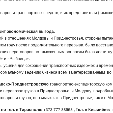
ров и транспортных средств, и их представители (таможе
шит экономическая выгода.
асий в отношениях Молдовы и Приднестровья, стороны пытаю
этом году после продолжительного перерыва, было восста
вских переговоров по таможенным вопросам была достигну
2» и «Рыбница».
ы усилия для сокращения транспортных издержек и времени
рмальному ведению бизнеса всем заинтересованным во в
 загрузки
 загрузки
Страна выгрузки
Страна выгрузки
авско-Приднестровскую
транспортно-экспедиторскую ком
 погрузки
оден с
Тип транспорта
Вес груза (т)
ии перевозок грузов в Приднестровье, и Молдову, подробн
аров и грузов, ввозимых как в Приднестровье, так и в Мо
актное лицо
актное лицо
Контактный телефон
Контактный телефон
о тел. в Тирасполе:
+373 777 88958
, Тел. в Кишинёве: