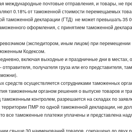
я международные почтовые отправления, и товары, не пр
ляют 0.18% от таможенной стоимости перемещаемых товар
ой таможенной декларации (ГТД) не может превышать 35 0
моженного оформления, с принятием таможенной декларац
ревозчиком (экспедитором, иным лицом) при перемещении 
аможенным Кодексом.
дневно, включая выходные и праздничные дни в местах, 
 отправителя, получателя груза или его представителя, 
аможни).
х средств осуществляется сотрудниками таможенных орга
ятия таможенным органом решения о выпуске товаров и тран
 таможенным контролем, разрешается на складах по заявле
 территории ПМР по одной таможенной декларации, не дол
 что все таможенные платежи уплачены и представлена на
нии свыше 30 наименований товаров, сокращено до двух р