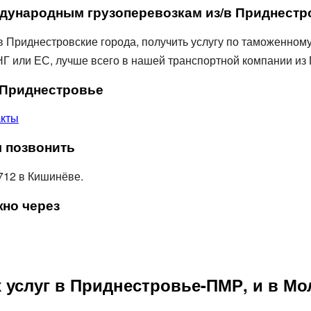
ждународным грузоперевозкам из/в Приднестр
 в Приднестровские города, получить услугу по таможенно
НГ или ЕС, лучше всего в нашей транспортной компании из
в Приднестровье
акты
 позвонить
7712 в Кишинёве.
но через
 услуг в Приднестровье-ПМР, и в Мо