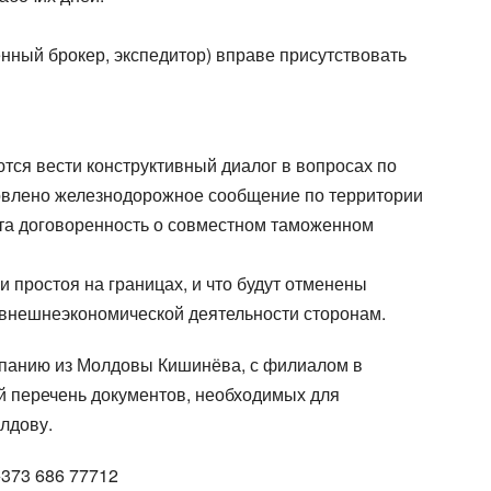
нный брокер, экспедитор) вправе присутствовать
тся вести конструктивный диалог в вопросах по
новлено железнодорожное сообщение по территории
та договоренность о совместном таможенном
 простоя на границах, и что будут отменены
нешнеэкономической деятельности сторонам.
Город выгрузки
Город выгрузки
панию из Молдовы Кишинёва, с филиалом в
Вес груза (т)
Объем груза
ый перечень документов, необходимых для
лдову.
E-mail
E-mail
+373 686 77712