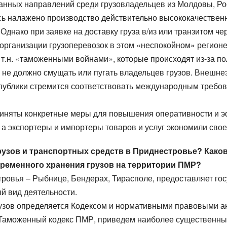
нных направлений среди грузовладельцев из Молдовы, Рос
ь налажено производство действительно высококачественн
днако при заявке на доставку груза в/из или транзитом че
 организации грузоперевозок в этом «неспокойном» регионе
и т.н. «таможенными войнами», которые происходят из-за 
е не должно смущать или пугать владельцев грузов. Внешн
публики стремится соответствовать международным требов
няты конкретные меры для повышения оперативности и эф
а экспортеры и импортеры товаров и услуг экономили свое
узов и транспортных средств в Приднестровье? Како
временного хранения грузов на территории ПМР?
тровья – Рыбнице, Бендерах, Тирасполе, предоставляет г
й вид деятельности.
зов определяется Кодексом и нормативными правовыми ак
 в Таможенный кодекс ПМР, приведем наиболее существенные