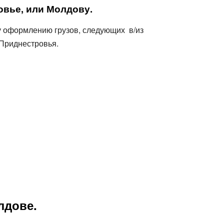
Все типы транспорта
овье, или Молдову.
Авто транспорт
Ж.Д. транспорт
му оформлению грузов, следующих в/из
Морской транспорт
 Приднестровья.
Авиа транспорт
лдове.