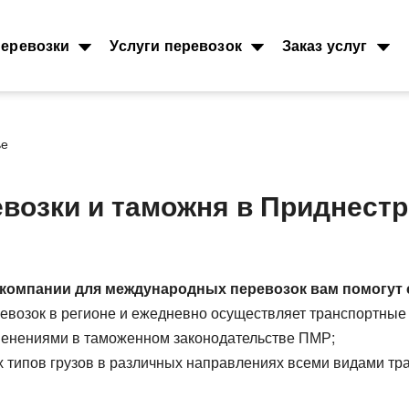
еревозки
Услуги перевозок
Заказ услуг
ье
Морские перевозки
Ж.Д. груз
зоперевозки
возки и таможня в Приднест
Морские грузоперевозки
Междунаро
грузоперев
грузов
Перевозки и доставка
контейнеров
Типы ж.д. в
грузов
контейнеро
Размеры контейнеров
т, 40фут
Направлени
Стоимость морских перевозок
компании для международных перевозок вам помогут 
 ADR
Стоимость 
Перевозки морем по странам
еревозок в регионе и ежедневно осуществляет транспортны
от 200кг
вагонами
Перевозим грузы по морю
зменениями в таможенном законодательстве ПМР;
возки
Ж.Д. вагоны
 типов грузов в различных направлениях всеми видами тран
ка зерна
цтехники