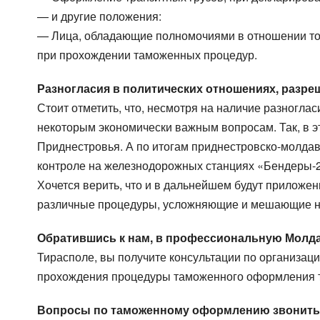
— и другие положения:
— Лица, обладающие полномочиями в отношении това
при прохождении таможенных процедур.
Разногласия в политических отношениях, разре
Стоит отметить, что, несмотря на наличие разногл
некоторым экономически важным вопросам. Так, в 
Приднестровья. А по итогам приднестровско-молда
контроле на железнодорожных станциях «Бендеры-
Хочется верить, что и в дальнейшем будут приложен
различные процедуры, усложняющие и мешающие но
Страна загрузки
Страна загрузки
Город
Город
Обратившись к нам, в профессиональную Молд
Наименование груза
Тип транспорта
Дата
Своб
Тирасполе, вы получите консультации по организац
прохождения процедуры таможенного оформления тов
Объем груза
Компания
Конт
Конт
Вопросы по таможенному оформлению звонить п