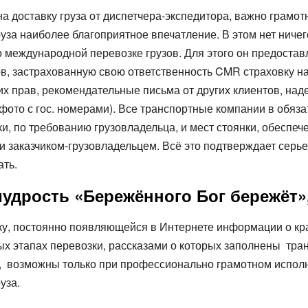
на доставку груза от диспетчера-экспедитора, важно грамо
уза наиболее благоприятное впечатление. В этом нет ничего
международной перевозке грузов. Для этого он предоставл
ов, застрахованную свою ответственность CMR страховку на
ких прав, рекомендательные письма от других клиентов, 
фото с гос. номерами). Все транспортные компании в обяза
 по требованию грузовладельца, и мест стоянки, обеспече
 заказчиком-грузовладельцем. Всё это подтверждает серье
ать.
мудрость «Бережённого Бог бережёт»,
, постоянно появляющейся в Интернете информации о краж
ых этапах перевозки, рассказами о которых заполнены тр
й, возможны только при профессионально грамотном исполн
уза.