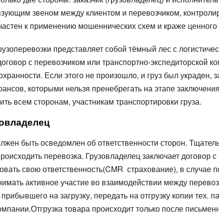
вязующим звеном между клиентом и перевозчиком, контролир
частен к применению мошеннических схем и краже ценного 
рузоперевозки представляет собой тёмный лес с логистиче
говор с перевозчиком или транспортно-экспедиторской компа
сохранности. Если этого не произошло, и груз был украден,
нюансов, которыми нельзя пренебрегать на этапе заключен
ить всем сторонам, участникам транспортировки груза.
зовладелец
должен быть осведомлен об ответственности сторон. Тщател
происходить перевозка. Грузовладелец заключает договор 
ховать свою ответственность(CMR страхование), в случае п
инимать активное участие во взаимодействии между перевоз
рибывшего на загрузку, передать на отгрузку копии тех. п
омпании.Отгрузка товара происходит только после письмен