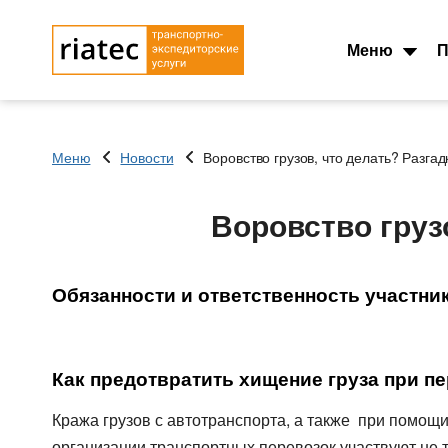
Меню
П
Меню
Новости
Воровство грузов, что делать? Разгад
Основные типы
Типы перевозок
транспорта
Воровство груз
Автомобильные гру
Тентованный, полуприцеп
Перевозки сборных 
Рефрижератор
Перевозки опасных 
Автопоезд c Прицепом 120
Обязанности и ответственность участник
Контейнеровоз 20фу
куб.
Для Опасного груза
Мегатрейлер. Объём 105 куб.
Для Сборного груза 
Юмбо, объём 100 куб.метра
Грузовые авиа пере
Как предотвратить хищение груза при пе
Автовоз, перевозки
Зерновозы, перевоз
Автомобилей
Кража грузов с автотранспорта, а также при помощ
Автоперевозки спе
Для Негабаритных грузов
организации транспортных перевозок участвуют не то