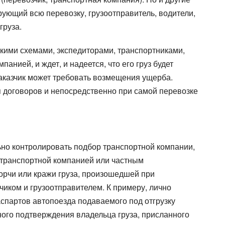
Все типы транспорта
ующий всю перевозку, грузоотправитель, водители,
Авто транспорт
груза.
Ж.Д. транспорт
Морской транспорт
скими схемами, экспедиторами, транспортниками,
Авиа транспорт
нией, и ждет, и надеется, что его груз будет
 заказчик может требовать возмещения ущерба.
ия договоров и непосредственно при самой перевозке
ьно контролировать подбор транспортной компании,
с транспортной компанией или частным
орчи или кражи груза, произошедшей при
чиком и грузоотправителем. К примеру, лично
аспартов автопоезда подаваемого под отгрузку
ного подтверждения владельца груза, присланного