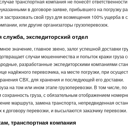
случае транспортная компания не понесёт ответственности 
указанными в договоре-заявке, прибывшего на погрузку ра
я застраховать свой груз для возмещения 100% ущерба в с
омпании, или другие организаторы грузоперевозок.
 служба, экспедиторский отдел
ное значение, главное звено, залог успешной доставки гр
дотвращает случаи мошенничества и попыток кражи груза со
родные, разработанные экспедиторскими компаниями стан
це надёжного перевозчика, на месте погрузки, при осущест
хранения СВХ, для хранения и последующей его доставки.
руза на том или ином этапе грузоперевозки. В том числе, 
 сохранность груза, с обязательным отображением номерн
ение маршрута, замена транспорта, непредвиденная останов
к договору перевозки, и высылаются заказчику перевозки.
ам, транспортная компания