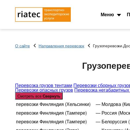
Меню
П
О сайте
Направления перевозок
Грузоперевозки.Дос
Основные типы
Типы перевозок
транспорта
Грузоперев
Автомобильные гру
Тентованный, полуприцеп
Перевозки сборных 
Рефрижератор
Перевозки опасных 
Автопоезд c Прицепом 120
Контейнеровоз 20фу
Перевозка грузов тентами
Перевозки сборных грузо
Перевозки опасных грузов
куб.
Перевозка негабаритных 
Для Опасного груза
Смотреть все
Свернуть
Мегатрейлер. Объём 105 куб.
Для Сборного груза 
перевозки Финляндия (Хельсинки)
— Молдова (Ки
Юмбо, объём 100 куб.метра
Грузовые авиа пере
Автовоз, перевозки
перевозки Финляндия (Тампере)
— Россия (Моск
Зерновозы, перевоз
Автомобилей
перевозки Финляндия (Тампере)
— Белоруссия (
Автоперевозки спе
Для Негабаритных грузов