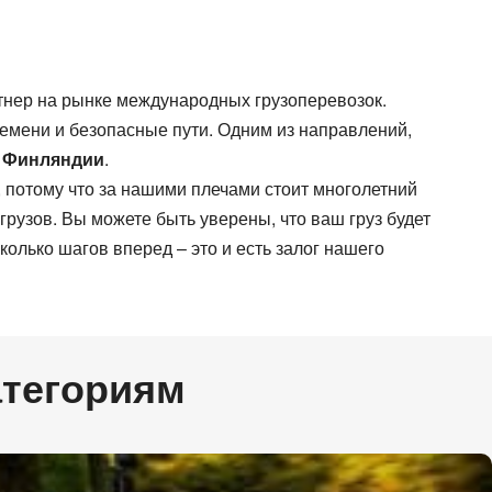
Все типы транспорта
Авто транспорт
Ж.Д. транспорт
Морской транспорт
тнер на рынке международных грузоперевозок.
Авиа транспорт
мени и безопасные пути. Одним из направлений,
з
Финляндии
.
потому что за нашими плечами стоит многолетний
рузов. Вы можете быть уверены, что ваш груз будет
олько шагов вперед – это и есть залог нашего
атегориям