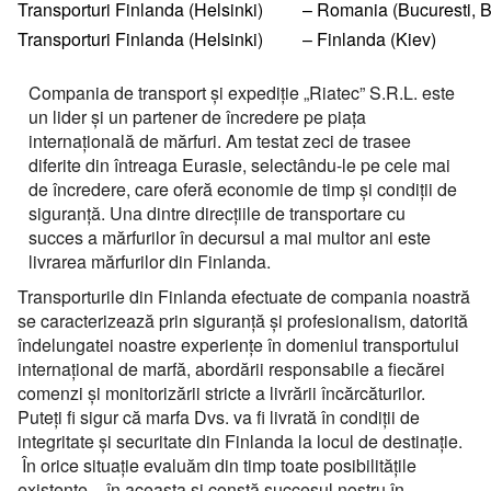
Перевозки опасных грузов
Transporturi Finlanda (Helsinki)
– Romania (Bucuresti, 
Перевозки и доставка контейнеров
Volumul încărcăturii
Международные ж.д грузоперевозки
Доставка сборных грузов
de
Persoana de contact
Transporturi Finlanda (Helsinki)
Все типы грузов
– Finlanda (Kiev)
Transportul cu containerele – containere 20 ft, 40 ft
Размеры контейнеров
Типы ж.д. вагонов и контейнеров
Transporturi cu megatrailere cu prelată, capacitate 105
Persoana de contact
Посылки и мелкие грузы
Adăugați un transport
Авто грузы
Transporturi de mărfuri periculoase ADR
metr
Numar de contact
Стоимость морских перевозок
Persoana de contact
Compania de transport şi expediţie „Riatec” S.R.L. este
Направления Ж.Д. перевозок
Стоимость перевозки посылок
Все типы транспорта
un lider şi un partener de încredere pe piaţa
Грузы для морских перевозок.
Transporturi de mărfuri mixte de la 200 kg
Platformă cu prelată UMBO, capacitatea 100 mc
Numar de contact
Перевозки морем по странам
Стоимость перевозок ж.д вагонами
internaţională de mărfuri. Am testat zeci de trasee
Доставка посылки из и в Европу
Авто транспорт
E-mail
Numar de contact
Грузы для Ж.Д. перевозок
Грузовые авиа перевозки
Autotren pentru transportarea autoturismelor
diferite din întreaga Eurasie, selectându-le pe cele mai
Перевозим грузы по морю
Ж.Д. вагоны, галерея
Доставка посылки Страны СНГ
E-mail
Ж.Д. транспорт
de încredere, care oferă economie de timp şi condiţii de
Грузы для авиа перевозок
Зерновозы, перевозка зерна
Transport pentru mărfuri cu gabarit depăşit
siguranţă. Una dintre direcţiile de transportare cu
Prin depunerea unei cereri, sunteți de acord cu
Посылки из Азии, и USA
E-mail
Морской транспорт
prelucrarea datelor cu caracter personal.
succes a mărfurilor în decursul a mai multor ani este
Автоперевозки спецтехники
Semiremorcă metalică, caroserie izotermică capacitatea
Prin depunerea unei cereri, sunteți de acord cu
livrarea mărfurilor din Finlanda.
90 mс
Транспорт для доставки посылок
Авиа транспорт
prelucrarea datelor cu caracter personal.
Prin depunerea unei cereri, sunteți de acord cu
Transporturile din Finlanda efectuate de compania noastră
prelucrarea datelor cu caracter personal.
se caracterizează prin siguranţă şi profesionalism, datorită
îndelungatei noastre experienţe în domeniul transportului
internaţional de marfă, abordării responsabile a fiecărei
comenzi şi monitorizării stricte a livrării încărcăturilor.
Puteţi fi sigur că marfa Dvs. va fi livrată în condiţii de
integritate şi securitate din Finlanda la locul de destinaţie.
În orice situaţie evaluăm din timp toate posibilităţile
existente – în aceasta şi constă succesul nostru în