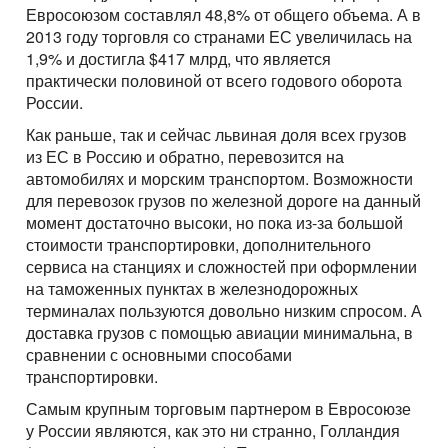
Перевозки опасных грузов
Перевозки и доставка контейнеров
Евросоюзом составлял 48,8% от общего объема. А в
Международные ж.д грузоперевозки
Доставка сборных грузов
Contact person
Cargo transportation with awning megatrialer – volume
Все типы грузов
2013 году торговля со странами ЕС увеличилась на
Container truck – container, 20 foot, 40 foot
Размеры контейнеров
Типы ж.д. вагонов и контейнеров
105 cu
Contact person
1,9% и достигла $417 млрд, что является
Посылки и мелкие грузы
Add a transport
Авто грузы
Transport for carrying dangerous cargo ADR
практически половиной от всего годового оборота
Telephone
Стоимость морских перевозок
Направления Ж.Д. перевозок
Awning platform Yumbo , volume – 100 cubic meters
Стоимость перевозки посылок
Все типы транспорта
России.
Грузы для морских перевозок.
Transport for carrying assorted lading, from 200 kg.
Telephone
Перевозки морем по странам
Стоимость перевозок ж.д вагонами
Articulated lorry – automobile transporter, for
Доставка посылки из и в Европу
Как раньше, так и сейчас львиная доля всех грузов
Авто транспорт
E-mail
Грузы для Ж.Д. перевозок
Грузовые авиа перевозки
transporting
Перевозим грузы по морю
из ЕС в Россию и обратно, перевозится на
Ж.Д. вагоны, галерея
Доставка посылки Страны СНГ
E-mail
Ж.Д. транспорт
автомобилях и морским транспортом. Возможности
Грузы для авиа перевозок
Зерновозы, перевозка зерна
Transport for carrying oversize cargo
By submitting an application, you agree to the processing
для перевозок грузов по железной дороге на данный
Посылки из Азии, и USA
Морской транспорт
of personal data.
Автоперевозки спецтехники
All-metal semitrailer. Isothermal body, 90 cubes
момент достаточно высоки, но пока из-за большой
By submitting an application, you agree to the processing
Транспорт для доставки посылок
Авиа транспорт
стоимости транспортировки, дополнительного
of personal data.
сервиса на станциях и сложностей при оформлении
на таможенных пунктах в железнодорожных
терминалах пользуются довольно низким спросом. А
доставка грузов с помощью авиации минимальна, в
сравнении с основными способами
транспортировки.
Самым крупным торговым партнером в Евросоюзе
у России являются, как это ни странно, Голландия