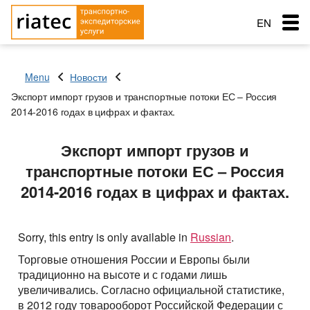
EN
RU
Menu
Новости
RO
Экспорт импорт грузов и транспортные потоки ЕС – Россия
Menu
2014-2016 годах в цифрах и фактах.
Country of loading
Country of loading
Transportation
City of Loading
City of Loading
Экспорт импорт грузов и
Country of unloading
Country of unloading
транспортные потоки ЕС – Россия
City of unloading
City of unloading
Services
2014-2016 годах в цифрах и фактах.
Description of cargo
Transport type
The main types of transport
Loading Date
Free with
Service order
Transport type
Cargo weight (t)
Cargo transportation: Awning semitrailer – 90 cubes
Типы перевозок
Sorry, this entry is only available in
Russian
.
Cargo weight (t)
Exchange: Transport and cargo
Cargo transportation with refrigerator + 10C — 20C, 86
Торговые отношения России и Европы были
Автомобильные грузоперевозки
Морские перевозки
Cargo volume
cubes
традиционно на высоте и с годами лишь
Cargo volume
Перевозки сборных грузов
увеличивались. Согласно официальной статистике,
Морские грузоперевозки
Ж.Д. грузоперевозки
Cargo transportation: Awning, articulated lorry with
в 2012 году товарооборот Российской Федерации с
trailer
Add a cargo
Company