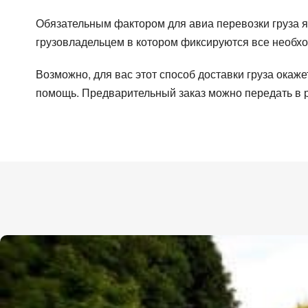
Обязательным фактором для авиа перевозки груза 
грузовладельцем в котором фиксируются все необх
Country of loading
C
Возможно, для вас этот способ доставки груза ока
помощь. Предварительный заказ можно передать в ре
Country of loading
Country of loading
City 
City 
City of unloading
D
Description of cargo
Transport type
Loadi
Free 
Cargo volume
L
Cargo volume
Company
Conta
Conta
E-mail