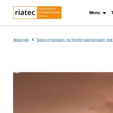
Menu
About site
Types of transport, for freight road transport, fin
The main types of transport
Типы перевозок
Cargo transportation: Awning
Автомобильные гру
semitrailer – 90 cubes
Перевозки сборных 
Cargo transportation with
Перевозки опасных 
refrigerator + 10C — 20C, 86
Container truck – con
cubes
foot, 40 foot
Cargo transportation: Awning,
Transport for carryi
articulated lorry with trailer
cargo ADR
Cargo transportation with
Transport for carryi
awning megatrialer – volume
lading, from 200 kg.
105 cu
Грузовые авиа пере
Awning platform Yumbo ,