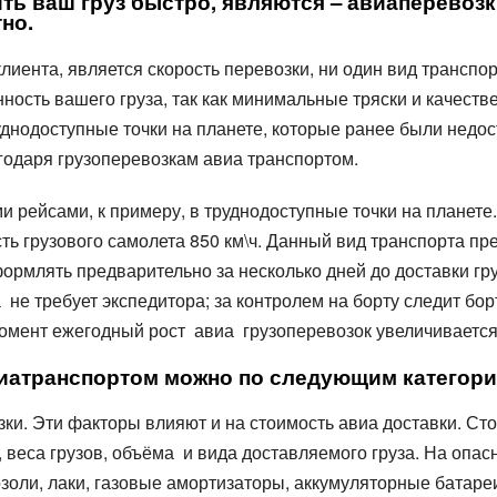
 ваш груз быстро, являются – авиаперевозки
но.
иента, является скорость перевозки, ни один вид транспор
ность вашего груза, так как минимальные тряски и качеств
 Труднодоступные точки на планете, которые ранее были нед
годаря грузоперевозкам авиа транспортом.
рейсами, к примеру, в труднодоступные точки на планете.
ость грузового самолета 850 км\ч. Данный вид транспорта п
формлять предварительно за несколько дней до доставки гр
 не требует экспедитора; за контролем на борту следит бор
момент ежегодный рост авиа грузоперевозок увеличивается
иатранспортом можно по следующим категори
узки. Эти факторы влияют и на стоимость авиа доставки. С
 веса грузов, объёма и вида доставляемого груза. На опас
ли, лаки, газовые амортизаторы, аккумуляторные батареи, 