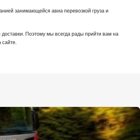
анией занимающейся авиа перевозкой груза и
Country of unloading
 доставки. Поэтому мы всегда рады прийти вам на
 сайте.
City of unloading
City of unloading
Cargo weight (t)
Cargo weight (t)
Cargo volume
Telephone
E-mail
E-mail
ata.
ata.
ata.