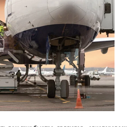
Вс
ка зерна
Ав
цтехники
Ж.
Мо
Ав