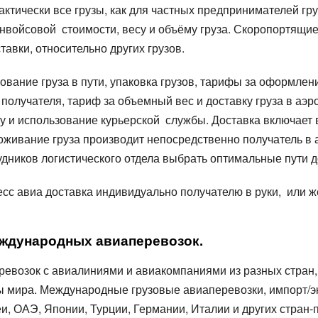
тически все грузы, как для частных предпринимателей гру
 инвойсовой стоимости, весу и объёму груза. Скоропортящ
авки, относительно других грузов.
хование груза в пути, упаковка грузов, тарифы за оформле
получателя, тариф за объемный вес и доставку груза в аэр
ёту и использование курьерской службы. Доставка включает
живание груза производит непосредственно получатель в а
дников логистического отдела выбрать оптимальные пути до
ресс авиа доставка индивидуально получателю в руки, или ж
ждународных авиаперевозок.
ревозок с авиалиниями и авиакомпаниями из разных стран
ны мира. Международные грузовые авиаперевозки, импорт/э
еи, ОАЭ, Японии, Турции, Германии, Италии и других стран-