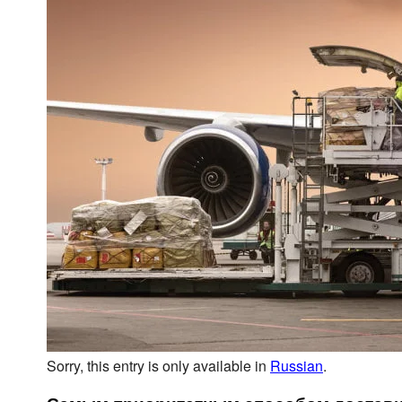
Зерновозы, перевоз
volume – 100 cubic meters
Автоперевозки спе
Articulated lorry – automobile
transporter, for transporting
Transport for carrying oversize
cargo
All-metal semitrailer.
Isothermal body, 90 cubes
Sorry, this entry is only available in
Russian
.