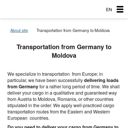
EN
RU
About site
Transportation from Germany to Moldova
RO
Menu
Transportation from Germany to
Country of loading
Country of loading
Country of loading
Moldova
Transportation
City of Loading
City of Loading
City of Loading
Country of unloading
Country of unloading
Country of unloading
City of unloading
City of unloading
Services
We specialize in transportation from Europe; in
Description of cargo
Transport type
City of unloading
particular, we have been successfully
delivering loads
The main types of transport
Loading Date
Free with
from
Germany
for a rather long period of time. We shall
Description of cargo
Service order
deliver your cargo in a qualitative and guaranteed way
Transport type
Cargo weight (t)
Cargo transportation: Awning semitrailer – 90 cubes
Типы перевозок
Loading Date
from Austria to Moldova, Romania, or other countries
Cargo weight (t)
stipulated in the order. We apply well-practiced cargo
Exchange: Transport and cargo
Cargo transportation with refrigerator + 10C — 20C, 86
Transport type
Автомобильные грузоперевозки
Морские перевозки
Cargo volume
transportation routes from the Eastern and Western
cubes
Cargo weight (t)
Cargo volume
European countries.
Перевозки сборных грузов
Морские грузоперевозки
Ж.Д. грузоперевозки
Cargo transportation: Awning, articulated lorry with
Do you need to deliver your cargo from Germany to
trailer
Add a cargo
Company