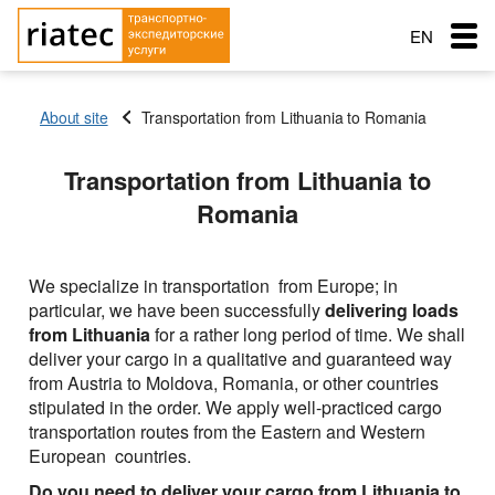
EN
RU
About site
Transportation from Lithuania to Romania
RO
Menu
Transportation from Lithuania to
Country of loading
Country of loading
Country of loading
Romania
Transportation
City of Loading
City of Loading
City of Loading
Country of unloading
Country of unloading
Country of unloading
City of unloading
City of unloading
Services
We specialize in transportation from Europe; in
Description of cargo
Transport type
City of unloading
particular, we have been successfully
delivering loads
The main types of transport
Loading Date
Free with
from
Lithuania
for a rather long period of time. We shall
Description of cargo
Service order
deliver your cargo in a qualitative and guaranteed way
Transport type
Cargo weight (t)
Cargo transportation: Awning semitrailer – 90 cubes
Типы перевозок
Loading Date
from Austria to Moldova, Romania, or other countries
Cargo weight (t)
stipulated in the order. We apply well-practiced cargo
Exchange: Transport and cargo
Cargo transportation with refrigerator + 10C — 20C, 86
Transport type
Автомобильные грузоперевозки
Морские перевозки
Cargo volume
transportation routes from the Eastern and Western
cubes
Cargo weight (t)
Cargo volume
European countries.
Перевозки сборных грузов
Морские грузоперевозки
Ж.Д. грузоперевозки
Cargo transportation: Awning, articulated lorry with
Do you need to deliver your cargo from Lithuania to
trailer
Add a cargo
Company