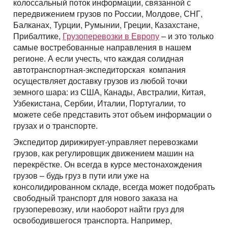
Перевозки опасных грузов
колоссальный поток информации, связанной с
Перевозки и доставка контейнеров
Международные ж.д грузоперевозки
Доставка сборных грузов
Contact person
передвижением грузов по России, Молдове, СНГ,
Cargo transportation with awning megatrialer – volume
Все типы грузов
Container truck – container, 20 foot, 40 foot
Размеры контейнеров
Балканах, Турции, Румынии, Греции, Казахстане,
Типы ж.д. вагонов и контейнеров
105 cu
Contact person
Посылки и мелкие грузы
Add a transport
Прибалтике,
Грузоперевозки в Европу
– и это только
Авто грузы
Transport for carrying dangerous cargo ADR
Telephone
Стоимость морских перевозок
Направления Ж.Д. перевозок
Awning platform Yumbo , volume – 100 cubic meters
самые востребованные направления в нашем
Стоимость перевозки посылок
Все типы транспорта
Грузы для морских перевозок.
Transport for carrying assorted lading, from 200 kg.
Telephone
регионе. А если учесть, что каждая солидная
Перевозки морем по странам
Стоимость перевозок ж.д вагонами
Articulated lorry – automobile transporter, for
Доставка посылки из и в Европу
Авто транспорт
автотранспортная-экспедиторская компания
E-mail
Грузы для Ж.Д. перевозок
Грузовые авиа перевозки
transporting
Перевозим грузы по морю
осуществляет доставку грузов из любой точки
Ж.Д. вагоны, галерея
Доставка посылки Страны СНГ
E-mail
Ж.Д. транспорт
Грузы для авиа перевозок
земного шара: из США, Канады, Австралии, Китая,
Зерновозы, перевозка зерна
Transport for carrying oversize cargo
By submitting an application, you agree to the processing
Узбекистана, Сербии, Италии, Португалии, то
Посылки из Азии, и USA
Морской транспорт
of personal data.
Автоперевозки спецтехники
All-metal semitrailer. Isothermal body, 90 cubes
можете себе представить этот объем информации о
By submitting an application, you agree to the processing
Транспорт для доставки посылок
Авиа транспорт
of personal data.
грузах и о транспорте.
Экспедитор дирижирует-управляет перевозками
грузов, как регулировщик движением машин на
перекрёстке. Он всегда в курсе местонахождения
грузов – будь груз в пути или уже на
консолидированном складе, всегда может подобрать
свободный транспорт для нового заказа на
грузоперевозку, или наоборот найти груз для
освободившегося транспорта. Например,