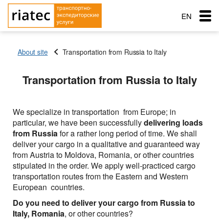
EN
RU
About site
Transportation from Russia to Italy
RO
Menu
Transportation from Russia to Italy
Country of loading
Country of loading
Country of loading
Transportation
City of Loading
City of Loading
City of Loading
Country of unloading
Country of unloading
We specialize in transportation from Europe; in
Country of unloading
particular, we have been successfully
delivering loads
City of unloading
City of unloading
Services
from
Russia
for a rather long period of time. We shall
Description of cargo
Transport type
City of unloading
deliver your cargo in a qualitative and guaranteed way
The main types of transport
Loading Date
Free with
Description of cargo
Service order
from Austria to Moldova, Romania, or other countries
Transport type
Cargo weight (t)
Cargo transportation: Awning semitrailer – 90 cubes
Типы перевозок
stipulated in the order. We apply well-practiced cargo
Loading Date
Cargo weight (t)
transportation routes from the Eastern and Western
Exchange: Transport and cargo
Cargo transportation with refrigerator + 10C — 20C, 86
Transport type
Автомобильные грузоперевозки
Морские перевозки
European countries.
Cargo volume
cubes
Cargo weight (t)
Cargo volume
Do you need to deliver your cargo from Russia to
Перевозки сборных грузов
Морские грузоперевозки
Ж.Д. грузоперевозки
Cargo transportation: Awning, articulated lorry with
Italy, Romania
, or other countries?
trailer
Add a cargo
Company