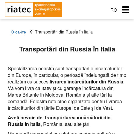
RO
RU
О сайте
Transportări din Russia în Italia
EN
Menu
Transportări din Russia în Italia
Țara de încărcare
Țara de încărcare
Țara de încărcare
Transportare
Orașul de pornire
Orașul de pornire
Orașul de pornire
Țara de aterizare
Țara de aterizare
Specializarea noastră sunt transportările încărcăturilor
Țara de aterizare
din Europa, în particular, o perioadă îndelungată de timp
Orașul de descărcare
Orașul de descărcare
Servicii de transport
realizăm cu succes
livrarea încărcăturilor din
Russia
.
Nume de livrare
Tip de transport
Orașul de descărcare
Vă vom livra calitativ şi cu garanţie încărcătura din
Principalele tipuri de transport
Data expedierii
Gratuit cu
Nume de livrare
Service order
Marea Britanie în Moldova, România şi alte ţări la
Tip de transport
Greutatea încărcăturii (t)
Transportul mărfii: Semiremorcă cu prelată,
Типы перевозок
comandă. Folosim rute bine organizate pentru livrarea
Data expedierii
capacitatea 90 m
Greutatea încărcăturii (t)
încărcăturilor din ţările Europei de Este şi de Vest.
Schimb: Transport si marfa
Tip de transport
Автомобильные грузоперевозки
Морские перевозки
Volumul încărcăturii
Transporturi frigorifice +10º С — 20º С , capacitatea 86
Aveţi nevoie de transportarea încărcăturii din
Greutatea încărcăturii (t)
met
Volumul încărcăturii
Russia în Italia
Перевозки сборных грузов
, România sau alte ţări!
Морские грузоперевозки
Ж.Д. грузоперевозки
Managerii companiei vor elabora schema optimă a
Transporturi: autotren cu remorcă, prelată, capacitatea
Adăugați marfă
Companie