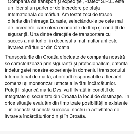
Перевозки опасных грузов
Compania de transport şi expediţie „Riatec” S.R.L. este
Перевозки и доставка контейнеров
Volumul încărcăturii
Международные ж.д грузоперевозки
Доставка сборных грузов
de
Persoana de contact
un lider şi un partener de încredere pe piaţa
Все типы грузов
Transportul cu containerele – containere 20 ft, 40 ft
Размеры контейнеров
internaţională de mărfuri. Am testat zeci de trasee
Типы ж.д. вагонов и контейнеров
Transporturi cu megatrailere cu prelată, capacitate 105
Persoana de contact
Посылки и мелкие грузы
Adăugați un transport
diferite din întreaga Eurasie, selectându-le pe cele mai
Авто грузы
Transporturi de mărfuri periculoase ADR
metr
Numar de contact
Стоимость морских перевозок
Persoana de contact
Направления Ж.Д. перевозок
de încredere, care oferă economie de timp şi condiţii de
Стоимость перевозки посылок
Все типы транспорта
Грузы для морских перевозок.
Transporturi de mărfuri mixte de la 200 kg
Platformă cu prelată UMBO, capacitatea 100 mc
Numar de contact
siguranţă. Una dintre direcţiile de transportare cu
Перевозки морем по странам
Стоимость перевозок ж.д вагонами
Доставка посылки из и в Европу
Авто транспорт
succes a mărfurilor în decursul a mai multor ani este
E-mail
Numar de contact
Грузы для Ж.Д. перевозок
Грузовые авиа перевозки
Autotren pentru transportarea autoturismelor
Перевозим грузы по морю
livrarea mărfurilor din Croatia.
Ж.Д. вагоны, галерея
Доставка посылки Страны СНГ
E-mail
Ж.Д. транспорт
Грузы для авиа перевозок
Зерновозы, перевозка зерна
Transport pentru mărfuri cu gabarit depăşit
Transporturile din Croatia efectuate de compania noastră
Prin depunerea unei cereri, sunteți de acord cu
Посылки из Азии, и USA
E-mail
Морской транспорт
se caracterizează prin siguranţă şi profesionalism, datorită
prelucrarea datelor cu caracter personal.
Автоперевозки спецтехники
Semiremorcă metalică, caroserie izotermică capacitatea
Prin depunerea unei cereri, sunteți de acord cu
îndelungatei noastre experienţe în domeniul transportului
90 mс
Транспорт для доставки посылок
Авиа транспорт
prelucrarea datelor cu caracter personal.
internaţional de marfă, abordării responsabile a fiecărei
Prin depunerea unei cereri, sunteți de acord cu
prelucrarea datelor cu caracter personal.
comenzi şi monitorizării stricte a livrării încărcăturilor.
Puteţi fi sigur că marfa Dvs. va fi livrată în condiţii de
integritate şi securitate din Croatia la locul de destinaţie. În
orice situaţie evaluăm din timp toate posibilităţile existente
– în aceasta şi constă succesul nostru în activitatea de
livrare a încărcăturilor din şi în Croatia.