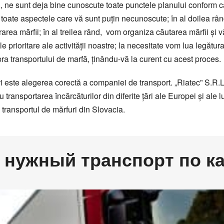
ка зерна
ne sunt deja bine cunoscute toate punctele planului conform căru
цтехники
toate aspectele care vă sunt puţin necunoscute; în al doilea rân
area mărfii; în al treilea rând, vom organiza căutarea mărfii şi
ile prioritare ale activităţii noastre; la necesitate vom lua legătu
pra transportului de marfă, ţinându-vă la curent cu acest proces.
uri este alegerea corectă a companiei de transport. „Riatec” S.R
transportarea încărcăturilor din diferite ţări ale Europei şi ale l
 transportul de mărfuri din Slovacia.
 нужный транспорт по к