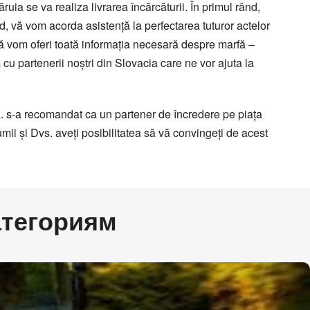
Все типы транспорта
ia se va realiza livrarea încărcăturii. În primul rând,
Авто транспорт
d, vă vom acorda asistenţă la perfectarea tuturor actelor
Ж.Д. транспорт
 vă vom oferi toată informaţia necesară despre marfă –
Морской транспорт
ra cu partenerii noştri din Slovacia care ne vor ajuta la
Авиа транспорт
.L. s-a recomandat ca un partener de încredere pe piaţa
umii şi Dvs. aveţi posibilitatea să vă convingeţi de acest
атегориям