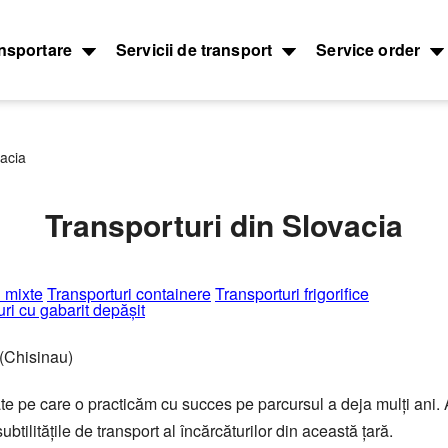
nsportare
Servicii de transport
Service order
vacia
Морские перевозки
Ж.Д. груз
зоперевозки
Transporturi din Slovacia
Морские грузоперевозки
Междунаро
грузоперев
грузов
Перевозки и доставка
контейнеров
Типы ж.д. в
грузов
контейнеро
Размеры контейнеров
inerele –
i mixte
Transporturi containere
Transporturi frigorifice
Направлени
ri cu gabarit depăşit
t
Стоимость морских перевозок
Стоимость 
uri
Перевозки морем по странам
вагонами
 (Chisinau)
Перевозим грузы по морю
Ж.Д. вагоны
uri mixte de
ate pe care o practicăm cu succes pe parcursul a deja mulţi ani. A
tilităţile de transport al încărcăturilor din această ţară.
возки