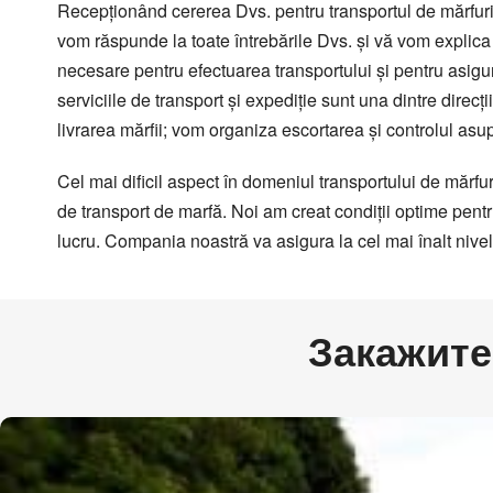
Зерновозы, перевоз
Recepţionând cererea Dvs. pentru transportul de mărfuri, 
Platformă cu prelată UMBO,
capacitatea 100 mc
Автоперевозки спе
vom răspunde la toate întrebările Dvs. şi vă vom explica 
Autotren pentru transportarea
necesare pentru efectuarea transportului şi pentru asigur
autoturismelor
serviciile de transport şi expediţie sunt una dintre direcţi
Transport pentru mărfuri cu
livrarea mărfii; vom organiza escortarea şi controlul asu
gabarit depăşit
Semiremorcă metalică,
Cel mai dificil aspect în domeniul transportului de mărf
caroserie izotermică
de transport de marfă. Noi am creat condiţii optime pentru 
capacitatea 90 mс
lucru. Compania noastră va asigura la cel mai înalt nivel
Закажите