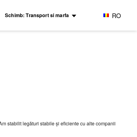
RO
Schimb: Transport si marfa
RU
оперевозки
Доставка сборных грузов
EN
Adăugați marfă
дные ж.д
Посылки и мелкие грузы
Все типы грузов
озки
Стоимость перевозки посылок
Авто грузы
агонов и
Доставка посылки из и в
в
Грузы для морских перевозок.
Европу
я Ж.Д. перевозок
Грузы для Ж.Д. перевозок
Доставка посылки Страны СНГ
перевозок ж.д
Грузы для авиа перевозок
Посылки из Азии, и USA
Транспорт для доставки
, галерея
посылок
m stabilit legături stabile şi eficiente cu alte companii
Adăugați un transport